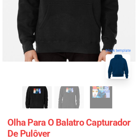
blank template
Olha Para O Balatro Capturador
De Pulôver