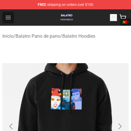
FREE
shipping on orders over $100
Balatro Shop - Official Balatro Merchandise Store
Open menu
Início
/
Balatro Pano de pano
/
Balatro Hoodies