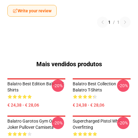
Write your review
1
/
1
Mais vendidos produtos
Balatro Best Edition Balatro T-
Balatro Best Collection
-20%
-20%
Shirts
Balatro T-Shirts
€ 24,38 - € 28,06
€ 24,38 - € 28,06
Balatro Garotos Gym Ou
Supercharged Pistol Whip
-20%
-20%
Joker Pullover Camiseta
Overfitting