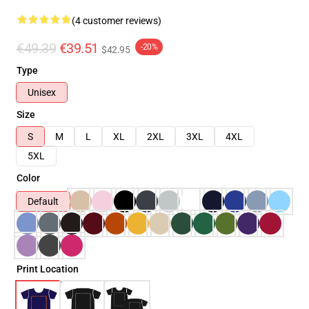
(4 customer reviews)
€49.39
€39.51
-20%
$42.95
Type
Unisex
Size
S
M
L
XL
2XL
3XL
4XL
5XL
Color
Default
Print Location