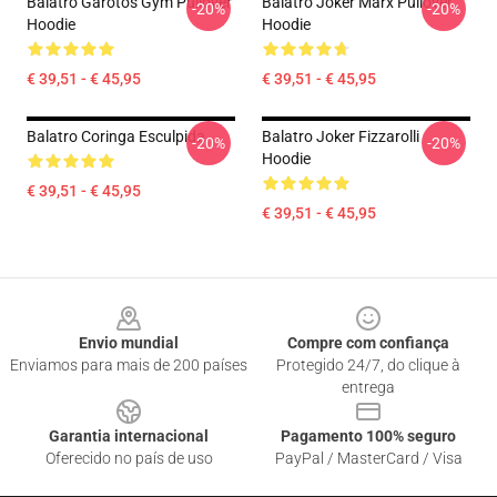
Balatro Garotos Gym Pullover
Balatro Joker Marx Pullover
-20%
-20%
Hoodie
Hoodie
€ 39,51 - € 45,95
€ 39,51 - € 45,95
Balatro Coringa Esculpida
Balatro Joker Fizzarolli
-20%
-20%
Hoodie
€ 39,51 - € 45,95
€ 39,51 - € 45,95
Footer
Envio mundial
Compre com confiança
Enviamos para mais de 200 países
Protegido 24/7, do clique à
entrega
Garantia internacional
Pagamento 100% seguro
Oferecido no país de uso
PayPal / MasterCard / Visa