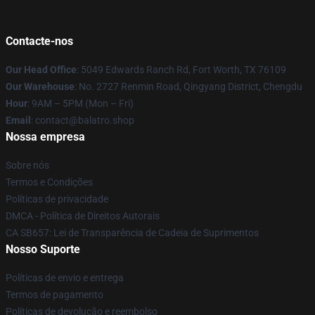
Contacte-nos
Our Head Office
: 5049 Edwards Ranch Rd, Fort Worth, TX 76109
Our Warehouse
: No. 2727 Renmin Road, Qingyang District, Chengdu
Hour
: 9AM – 5PM (Mon – Fri)
Email
: contact@balatro.shop
Nossa empresa
Sobre nós
Termos e Condições
Políticas de privacidade
DMCA - Política de Direitos Autorais
CA SB657: Lei de Transparência de Cadeia de Suprimentos
Nosso Suporte
Políticas de envio e entrega
Termos de pagamento
Políticas de devolução e reembolso