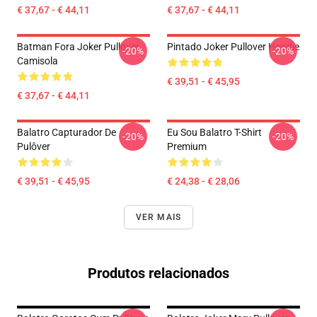
€ 37,67 - € 44,11
€ 37,67 - € 44,11
Batman Fora Joker Pullover
Pintado Joker Pullover Hoodie
-20%
-20%
Camisola
€ 39,51 - € 45,95
€ 37,67 - € 44,11
Balatro Capturador De
Eu Sou Balatro T-Shirt
-20%
-20%
Pulôver
Premium
€ 39,51 - € 45,95
€ 24,38 - € 28,06
VER MAIS
Produtos relacionados