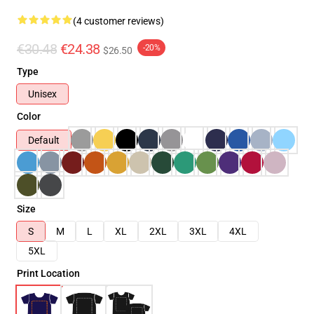
(4 customer reviews)
€30.48
€24.38
-20%
$26.50
Type
Unisex
Color
Default
Size
S
M
L
XL
2XL
3XL
4XL
5XL
Print Location