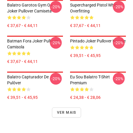
Balatro Garotos Gym Ou
Supercharged Pistol Whip
-20%
-20%
Joker Pullover Camiseta
Overfitting
€ 37,67 - € 44,11
€ 37,67 - € 44,11
Batman Fora Joker Pullover
Pintado Joker Pullover Hoodie
-20%
-20%
Camisola
€ 39,51 - € 45,95
€ 37,67 - € 44,11
Balatro Capturador De
Eu Sou Balatro T-Shirt
-20%
-20%
Pulôver
Premium
€ 39,51 - € 45,95
€ 24,38 - € 28,06
VER MAIS