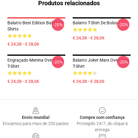
Produtos relacionados
Balatro Best Edition Balatro T-
Balatro T-Shirt De Bolso
-20%
-20%
Shirts
€ 24,38 - € 28,06
€ 24,38 - € 28,06
Engraçado Menina Oversized
Balatro Joker Marx Oversized
-20%
-20%
T-Shirt
T-Shirt
€ 24,38 - € 28,06
€ 24,38 - € 28,06
Footer
Envio mundial
Compre com confiança
Enviamos para mais de 200 países
Protegido 24/7, do clique à
entrega