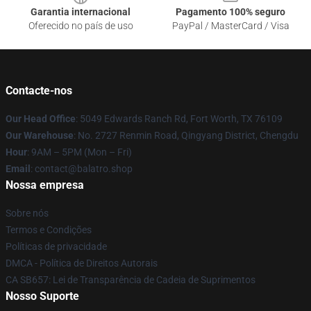
Garantia internacional
Pagamento 100% seguro
Oferecido no país de uso
PayPal / MasterCard / Visa
Contacte-nos
Our Head Office
: 5049 Edwards Ranch Rd, Fort Worth, TX 76109
Our Warehouse
: No. 2727 Renmin Road, Qingyang District, Chengdu
Hour
: 9AM – 5PM (Mon – Fri)
Email
: contact@balatro.shop
Nossa empresa
Sobre nós
Termos e Condições
Políticas de privacidade
DMCA - Política de Direitos Autorais
CA SB657: Lei de Transparência de Cadeia de Suprimentos
Nosso Suporte