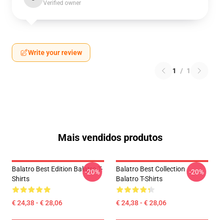
Verified owner
Write your review
1
/
1
Mais vendidos produtos
Balatro Best Edition Balatro T-
Balatro Best Collection
-20%
-20%
Shirts
Balatro T-Shirts
€ 24,38 - € 28,06
€ 24,38 - € 28,06