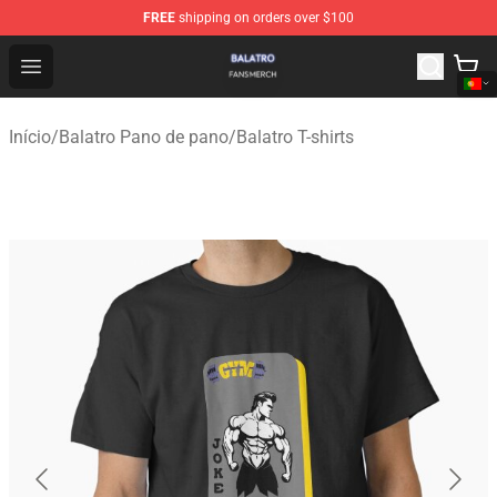
FREE
shipping on orders over $100
Balatro Shop - Official Balatro Merchandise Store
Open menu
Início
/
Balatro Pano de pano
/
Balatro T-shirts