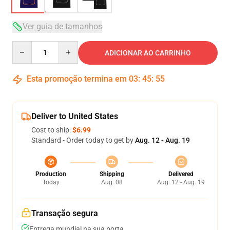
Ver guia de tamanhos
Quantity
ADICIONAR AO CARRINHO
Esta promoção termina em
03
:
45
:
54
Deliver to United States
Cost to ship:
$6.99
Standard - Order today to get by
Aug. 12 - Aug. 19
Production
Shipping
Delivered
Today
Aug. 08
Aug. 12 - Aug. 19
Transação segura
Entrega mundial na sua porta