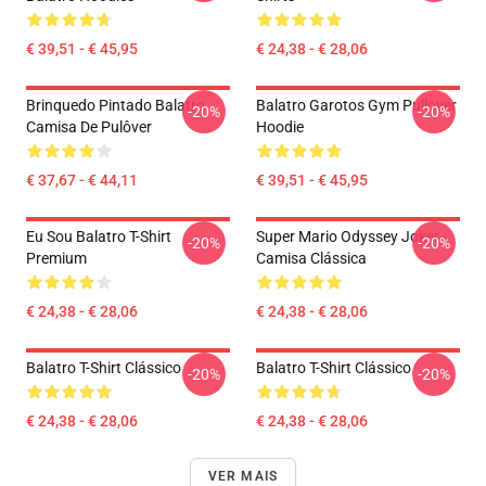
€ 39,51 - € 45,95
€ 24,38 - € 28,06
Brinquedo Pintado Balatro
Balatro Garotos Gym Pullover
-20%
-20%
Camisa De Pulôver
Hoodie
€ 37,67 - € 44,11
€ 39,51 - € 45,95
Eu Sou Balatro T-Shirt
Super Mario Odyssey Joker -
-20%
-20%
Premium
Camisa Clássica
€ 24,38 - € 28,06
€ 24,38 - € 28,06
Balatro T-Shirt Clássico
Balatro T-Shirt Clássico
-20%
-20%
€ 24,38 - € 28,06
€ 24,38 - € 28,06
VER MAIS