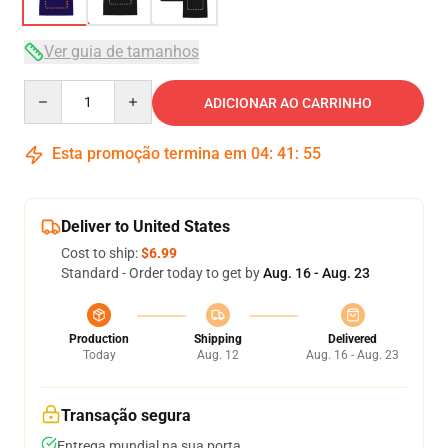
Ver guia de tamanhos
Quantity
ADICIONAR AO CARRINHO
Esta promoção termina em
04
:
41
:
54
Deliver to United States
Cost to ship:
$6.99
Standard - Order today to get by
Aug. 16 - Aug. 23
Production
Shipping
Delivered
Today
Aug. 12
Aug. 16 - Aug. 23
Transação segura
Entrega mundial na sua porta