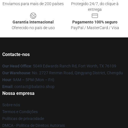
Enviamos para mais de 200 países
Protegido 24/7, do clique à
entrega
Garantia internacional
Pagamento 100% seguro
Oferecido no país de uso
PayPal / MasterCard / Visa
Contacte-nos
Our Head Office
: 5049 Edwards Ranch Rd, Fort Worth, TX 76109
Our Warehouse
: No. 2727 Renmin Road, Qingyang District, Chengdu
Hour
: 9AM – 5PM (Mon – Fri)
Email
: contact@balatro.shop
Nossa empresa
Sobre nós
Termos e Condições
Políticas de privacidade
DMCA - Política de Direitos Autorais