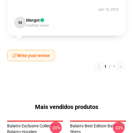
Apr 18, 2025
Margot
M
Verified owner
Write your review
1
/
1
Mais vendidos produtos
Balatro Exclusive Collection
Balatro Best Edition Balatro T-
-20%
-20%
Balatro Hoodies
Shirts