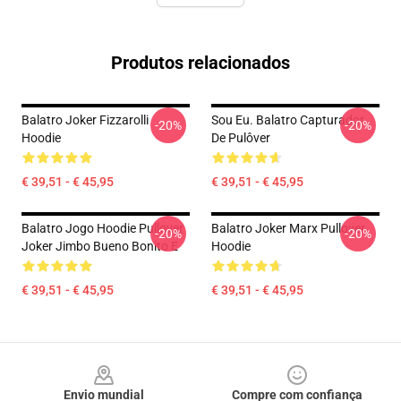
Produtos relacionados
Balatro Joker Fizzarolli
Sou Eu. Balatro Capturador
-20%
-20%
Hoodie
De Pulôver
€ 39,51 - € 45,95
€ 39,51 - € 45,95
Balatro Jogo Hoodie Pullover
Balatro Joker Marx Pullover
-20%
-20%
Joker Jimbo Bueno Bonito E
Hoodie
€ 39,51 - € 45,95
€ 39,51 - € 45,95
Footer
Envio mundial
Compre com confiança