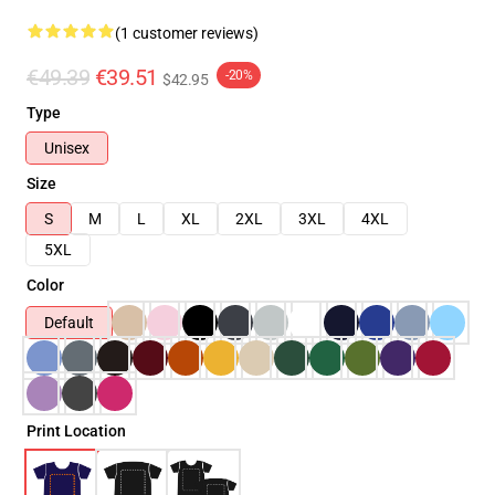
(1 customer reviews)
€49.39
€39.51
-20%
$42.95
Type
Unisex
Size
S
M
L
XL
2XL
3XL
4XL
5XL
Color
Default
Print Location