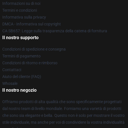
Informazioni su di noi
Termini e condizioni
Informativa sulla privacy
DMCA - Informativa sul copyright
CA SB657: Legge sulla trasparenza della catena di fornitura
Il nostro supporto
Condizioni di spedizione e consegna
Termini di pagamento
Condizioni di ritorno e rimborso
Contattaci
Aiuto del cliente (FAQ)
Whosale
Il nostro negozio
Offriamo prodotti di alta qualità che sono specificamente progettati
dal nostro team di livello mondiale. Forniamo una varietà di prodotti
che sono sia elegante e bella. Questo non è solo per mostrare il vostro
stile individuale, ma anche per voi di condividere la vostra individualità