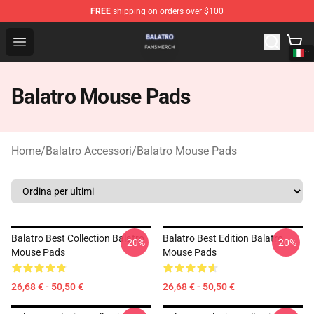
FREE
shipping on orders over $100
Balatro Shop - Official Balatro Merchandise Store
Open menu
Balatro Mouse Pads
Home
/
Balatro Accessori
/
Balatro Mouse Pads
Balatro Best Collection Balatro
Balatro Best Edition Balatro
-20%
-20%
Mouse Pads
Mouse Pads
26,68 € - 50,50 €
26,68 € - 50,50 €