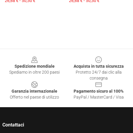
26,68 € - 50,50 €
26,68 € - 50,50 €
Footer
Spedizione mondiale
Acquista in tutta sicurezza
Spediamo in oltre 200 paesi
Protetto 24/7 dai clic alla
consegna
Garanzia internazionale
Pagamento sicuro al 100%
Offerto nel paese di utilizzo
PayPal / MasterCard / Visa
Contattaci