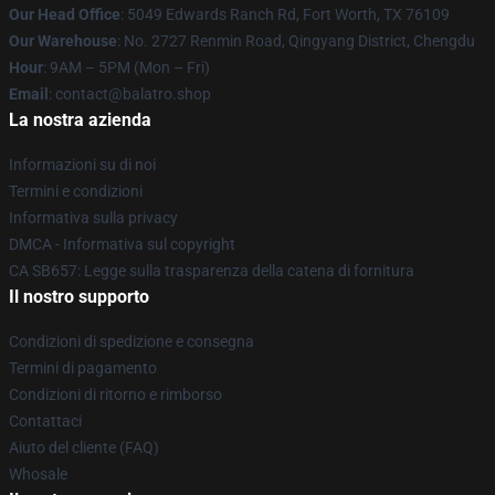
Our Head Office
: 5049 Edwards Ranch Rd, Fort Worth, TX 76109
Our Warehouse
: No. 2727 Renmin Road, Qingyang District, Chengdu
Hour
: 9AM – 5PM (Mon – Fri)
Email
: contact@balatro.shop
La nostra azienda
Informazioni su di noi
Termini e condizioni
Informativa sulla privacy
DMCA - Informativa sul copyright
CA SB657: Legge sulla trasparenza della catena di fornitura
Il nostro supporto
Condizioni di spedizione e consegna
Termini di pagamento
Condizioni di ritorno e rimborso
Contattaci
Aiuto del cliente (FAQ)
Whosale