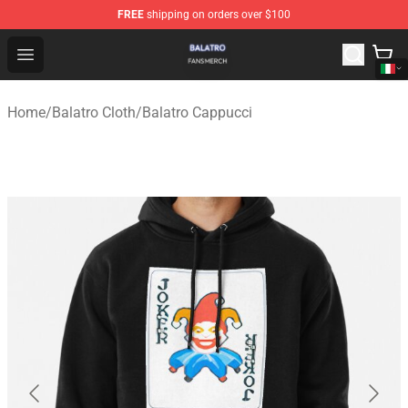
FREE
shipping on orders over $100
Balatro Shop - Official Balatro Merchandise Store
Open menu
Home
/
Balatro Cloth
/
Balatro Cappucci