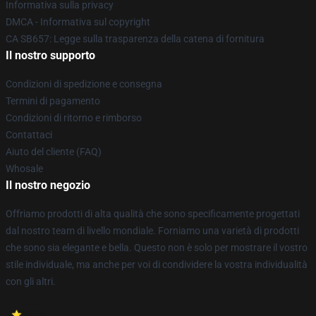
Informativa sulla privacy
DMCA - Informativa sul copyright
CA SB657: Legge sulla trasparenza della catena di fornitura
Il nostro supporto
Condizioni di spedizione e consegna
Termini di pagamento
Condizioni di ritorno e rimborso
Contattaci
Aiuto del cliente (FAQ)
Whosale
Il nostro negozio
Offriamo prodotti di alta qualità che sono specificamente progettati
dal nostro team di livello mondiale. Forniamo una varietà di prodotti
che sono sia elegante e bella. Questo non è solo per mostrare il vostro
stile individuale, ma anche per voi di condividere la vostra individualità
con gli altri.