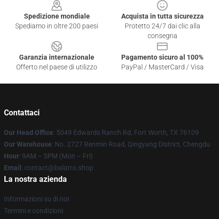
Spedizione mondiale
Acquista in tutta sicurezza
Spediamo in oltre 200 paesi
Protetto 24/7 dai clic alla
consegna
Garanzia internazionale
Pagamento sicuro al 100%
Offerto nel paese di utilizzo
PayPal / MasterCard / Visa
Contattaci
Our Head Office
: 5049 Edwards Ranch Rd, Fort Worth, TX 76109
Our Warehouse
: No. 2727 Renmin Road, Qingyang District, Chengdu
Hour
: 9AM – 5PM (Mon – Fri)
Email
: contact@balatro.shop
La nostra azienda
Informazioni su di noi
Termini e condizioni