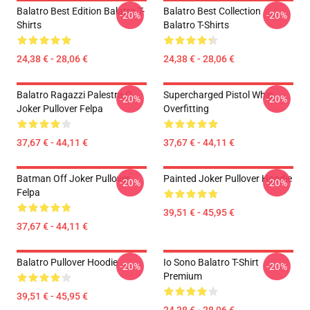
Balatro Best Edition Balatro T-
Balatro Best Collection
-20%
-20%
Shirts
Balatro T-Shirts
24,38 € - 28,06 €
24,38 € - 28,06 €
Balatro Ragazzi Palestra O
Supercharged Pistol Whip
-20%
-20%
Joker Pullover Felpa
Overfitting
37,67 € - 44,11 €
37,67 € - 44,11 €
Batman Off Joker Pullover
Painted Joker Pullover Hoodie
-20%
-20%
Felpa
39,51 € - 45,95 €
37,67 € - 44,11 €
Balatro Pullover Hoodie
Io Sono Balatro T-Shirt
-20%
-20%
Premium
39,51 € - 45,95 €