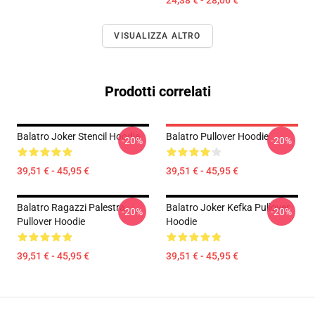
24,38 € - 28,06 €
VISUALIZZA ALTRO
Prodotti correlati
Balatro Joker Stencil Hoodie
Balatro Pullover Hoodie
-20%
-20%
39,51 € - 45,95 €
39,51 € - 45,95 €
Balatro Ragazzi Palestra
Balatro Joker Kefka Pullover
-20%
-20%
Pullover Hoodie
Hoodie
39,51 € - 45,95 €
39,51 € - 45,95 €
Footer