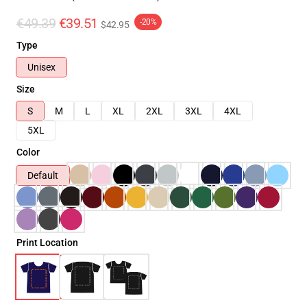
€49.39
€39.51
-20%
$42.95
Type
Unisex
Size
S
M
L
XL
2XL
3XL
4XL
5XL
Color
Default
Print Location