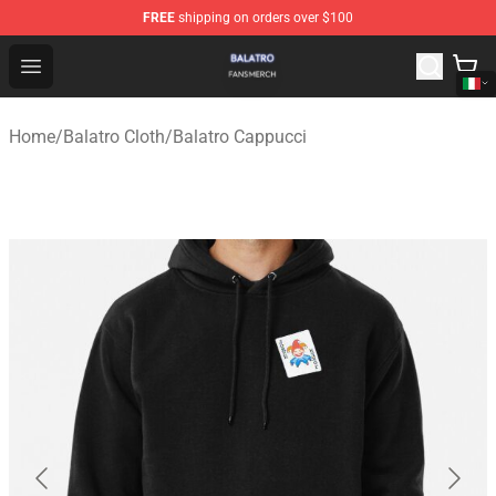
FREE
shipping on orders over $100
Balatro Shop - Official Balatro Merchandise Store
Open menu
Home
/
Balatro Cloth
/
Balatro Cappucci