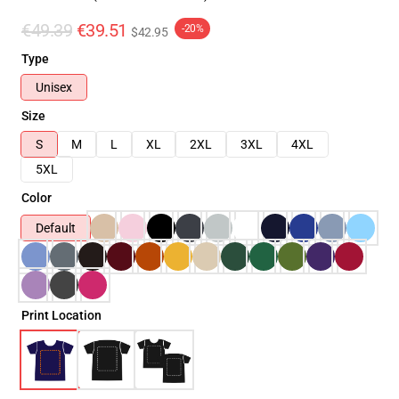
€49.39
€39.51
-20%
$42.95
Type
Unisex
Size
S
M
L
XL
2XL
3XL
4XL
5XL
Color
Default
Print Location