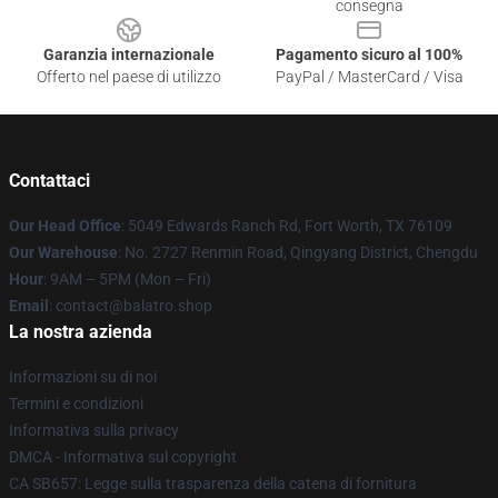
consegna
Garanzia internazionale
Pagamento sicuro al 100%
Offerto nel paese di utilizzo
PayPal / MasterCard / Visa
Contattaci
Our Head Office
: 5049 Edwards Ranch Rd, Fort Worth, TX 76109
Our Warehouse
: No. 2727 Renmin Road, Qingyang District, Chengdu
Hour
: 9AM – 5PM (Mon – Fri)
Email
: contact@balatro.shop
La nostra azienda
Informazioni su di noi
Termini e condizioni
Informativa sulla privacy
DMCA - Informativa sul copyright
CA SB657: Legge sulla trasparenza della catena di fornitura