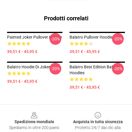
Prodotti correlati
Painted Joker Pullover Hoodie
Balatro Pullover Hoodie
-20%
-20%
39,51 € - 45,95 €
39,51 € - 45,95 €
Balatro Hoodie Di Joker
Balatro Best Edition Balatro
-20%
-20%
Hoodies
39,51 € - 45,95 €
39,51 € - 45,95 €
Footer
Spedizione mondiale
Acquista in tutta sicurezza
Spediamo in oltre 200 paesi
Protetto 24/7 dai clic alla