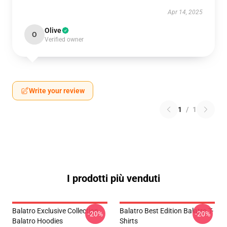
Apr 14, 2025
Olive
O
Verified owner
Write your review
1
/
1
I prodotti più venduti
Balatro Exclusive Collection
Balatro Best Edition Balatro T-
-20%
-20%
Balatro Hoodies
Shirts