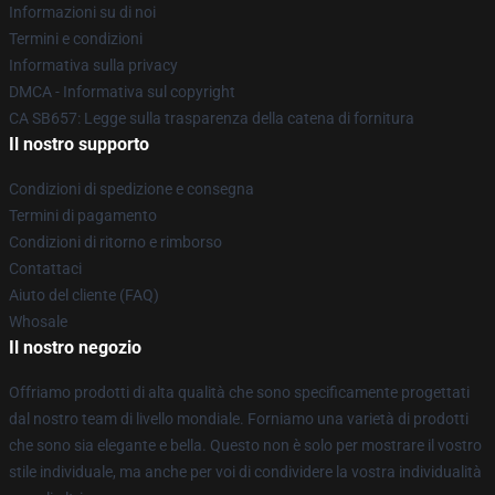
Informazioni su di noi
Termini e condizioni
Informativa sulla privacy
DMCA - Informativa sul copyright
CA SB657: Legge sulla trasparenza della catena di fornitura
Il nostro supporto
Condizioni di spedizione e consegna
Termini di pagamento
Condizioni di ritorno e rimborso
Contattaci
Aiuto del cliente (FAQ)
Whosale
Il nostro negozio
Offriamo prodotti di alta qualità che sono specificamente progettati
dal nostro team di livello mondiale. Forniamo una varietà di prodotti
che sono sia elegante e bella. Questo non è solo per mostrare il vostro
stile individuale, ma anche per voi di condividere la vostra individualità