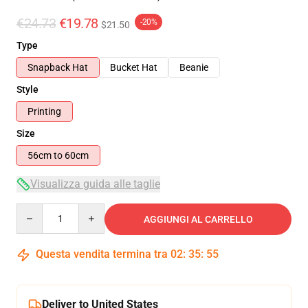
€24.73
€19.78
-20%
$21.50
Type
Snapback Hat
Bucket Hat
Beanie
Style
Printing
Size
56cm to 60cm
Visualizza guida alle taglie
Quantity
AGGIUNGI AL CARRELLO
Questa vendita termina tra
02
:
35
:
54
Deliver to United States