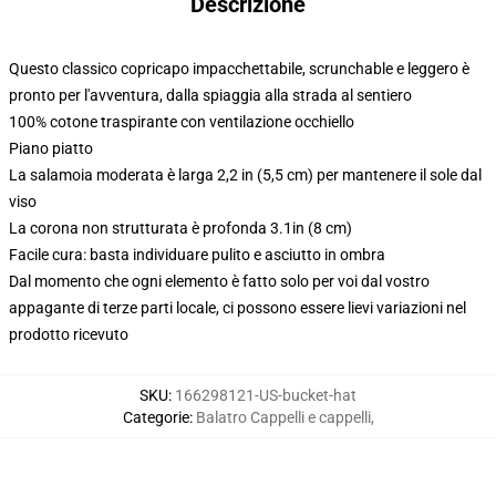
Descrizione
Questo classico copricapo impacchettabile, scrunchable e leggero è
pronto per l'avventura, dalla spiaggia alla strada al sentiero
100% cotone traspirante con ventilazione occhiello
Piano piatto
La salamoia moderata è larga 2,2 in (5,5 cm) per mantenere il sole dal
viso
La corona non strutturata è profonda 3.1in (8 cm)
Facile cura: basta individuare pulito e asciutto in ombra
Dal momento che ogni elemento è fatto solo per voi dal vostro
appagante di terze parti locale, ci possono essere lievi variazioni nel
prodotto ricevuto
SKU
:
166298121-US-bucket-hat
Categorie
:
Balatro Cappelli e cappelli
,