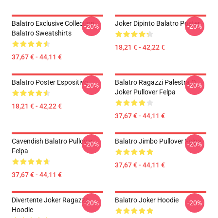
Balatro Exclusive Collection
Joker Dipinto Balatro Poster
-20%
-20%
Balatro Sweatshirts
18,21 € - 42,22 €
37,67 € - 44,11 €
Balatro Poster Espositivo
Balatro Ragazzi Palestra O
-20%
-20%
Joker Pullover Felpa
18,21 € - 42,22 €
37,67 € - 44,11 €
Cavendish Balatro Pullover
Balatro Jimbo Pullover Felpa
-20%
-20%
Felpa
37,67 € - 44,11 €
37,67 € - 44,11 €
Divertente Joker Ragazza
Balatro Joker Hoodie
-20%
-20%
Hoodie