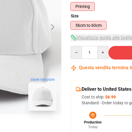
Printing
Size
56cm to 60cm
Visualizza guida alle tagli
Quantity
Questa vendita termina 
blank template
Deliver to United States
Cost to ship:
$6.99
Standard - Order today to g
Production
Today