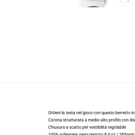
Ottieni la testa nel gioco con questo berretto in
Corona strutturata a medio-alto profilo con di
Chiusura a scatto per vestibilità regolabile
100% poliestere, peso tessuto 8,4 oz / 285gsm