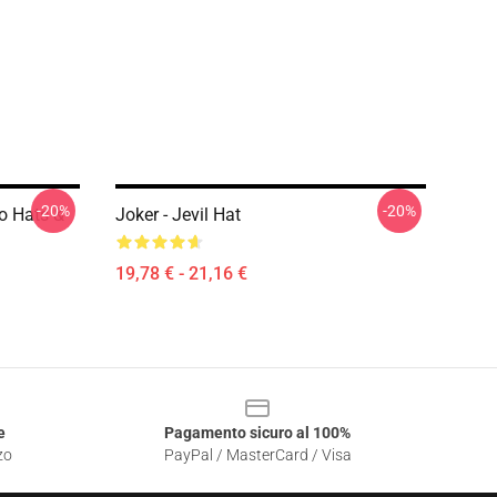
-20%
-20%
ro Hats &
Joker - Jevil Hat
19,78 € - 21,16 €
e
Pagamento sicuro al 100%
zo
PayPal / MasterCard / Visa