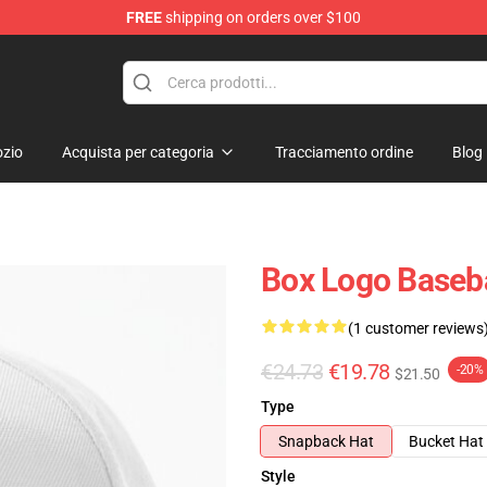
FREE
shipping on orders over $100
zio
Acquista per categoria
Tracciamento ordine
Blog
Box Logo Baseb
(1 customer reviews
€24.73
€19.78
-20%
$21.50
Type
Snapback Hat
Bucket Hat
Style