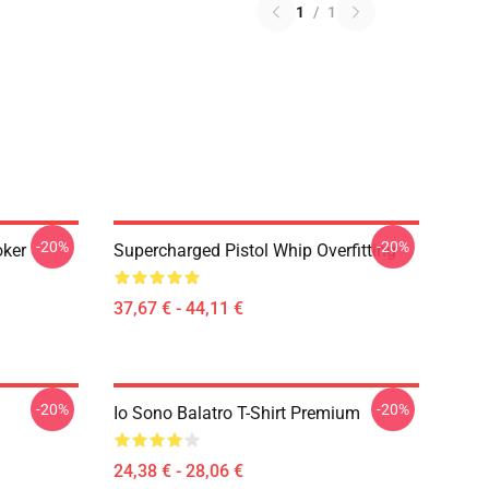
1
/
1
-20%
-20%
oker
Supercharged Pistol Whip Overfitting
37,67 € - 44,11 €
-20%
-20%
Io Sono Balatro T-Shirt Premium
24,38 € - 28,06 €