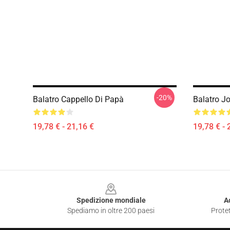
-20%
Balatro Cappello Di Papà
Balatro J
19,78 € - 21,16 €
19,78 € - 
Footer
Spedizione mondiale
A
Spediamo in oltre 200 paesi
Protet