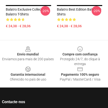
Balatro Exclusive Collection
Balatro Best Edition Balatro T-
-20%
-20%
Balatro T-Shirts
Shirts
€ 24,38 - € 28,06
€ 24,38 - € 28,06
Footer
Envio mundial
Compre com confiança
Enviamos para mais de 200 países
Protegido 24/7, do clique à
entrega
Garantia internacional
Pagamento 100% seguro
Oferecido no país de uso
PayPal / MasterCard / Visa
Contacte-nos