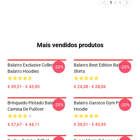
1
/
1
Mais vendidos produtos
Balatro Exclusive Collection
Balatro Best Edition Balatro T-
-20%
-20%
Balatro Hoodies
Shirts
€ 39,51 - € 45,95
€ 24,38 - € 28,06
Brinquedo Pintado Balatro
Balatro Garotos Gym Pullover
-20%
-20%
Camisa De Pulôver
Hoodie
€ 37,67 - € 44,11
€ 39,51 - € 45,95