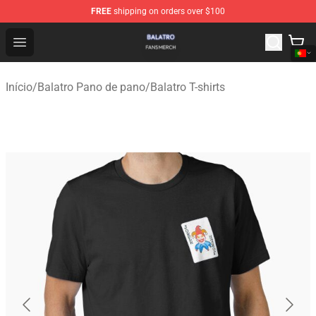
FREE
shipping on orders over $100
Balatro Shop - Official Balatro Merchandise Store
Open menu
Início
/
Balatro Pano de pano
/
Balatro T-shirts