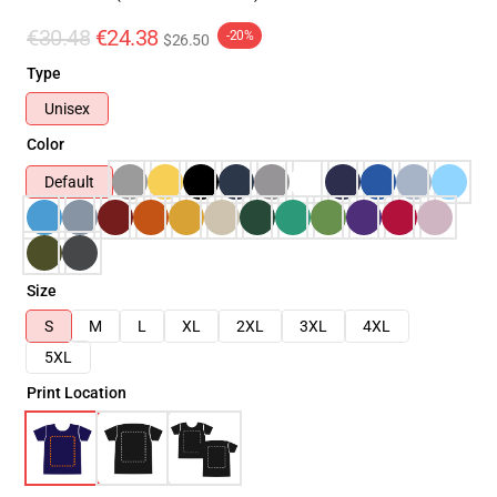
€30.48
€24.38
-20%
$26.50
Type
Unisex
Color
Default
Size
S
M
L
XL
2XL
3XL
4XL
5XL
Print Location