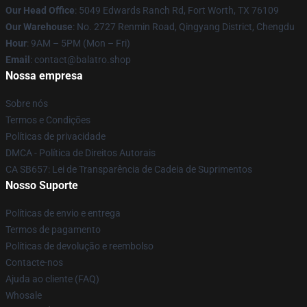
Our Head Office
: 5049 Edwards Ranch Rd, Fort Worth, TX 76109
Our Warehouse
: No. 2727 Renmin Road, Qingyang District, Chengdu
Hour
: 9AM – 5PM (Mon – Fri)
Email
: contact@balatro.shop
Nossa empresa
Sobre nós
Termos e Condições
Políticas de privacidade
DMCA - Política de Direitos Autorais
CA SB657: Lei de Transparência de Cadeia de Suprimentos
Nosso Suporte
Políticas de envio e entrega
Termos de pagamento
Políticas de devolução e reembolso
Contacte-nos
Ajuda ao cliente (FAQ)
Whosale