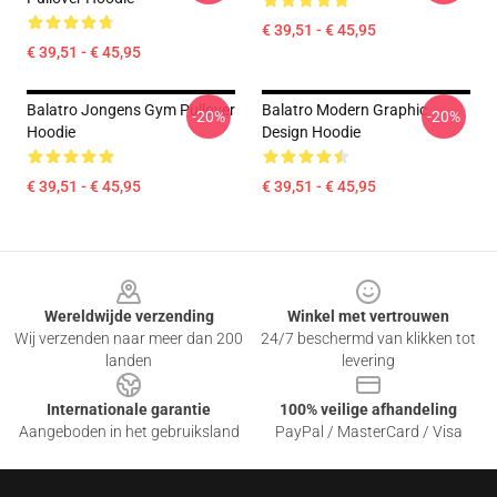
€ 39,51 - € 45,95
€ 39,51 - € 45,95
Balatro Jongens Gym Pullover
Balatro Modern Graphic
-20%
-20%
Hoodie
Design Hoodie
€ 39,51 - € 45,95
€ 39,51 - € 45,95
Footer
Wereldwijde verzending
Winkel met vertrouwen
Wij verzenden naar meer dan 200
24/7 beschermd van klikken tot
landen
levering
Internationale garantie
100% veilige afhandeling
Aangeboden in het gebruiksland
PayPal / MasterCard / Visa