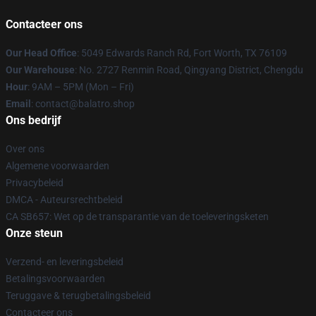
Contacteer ons
Our Head Office
: 5049 Edwards Ranch Rd, Fort Worth, TX 76109
Our Warehouse
: No. 2727 Renmin Road, Qingyang District, Chengdu
Hour
: 9AM – 5PM (Mon – Fri)
Email
: contact@balatro.shop
Ons bedrijf
Over ons
Algemene voorwaarden
Privacybeleid
DMCA - Auteursrechtbeleid
CA SB657: Wet op de transparantie van de toeleveringsketen
Onze steun
Verzend- en leveringsbeleid
Betalingsvoorwaarden
Teruggave & terugbetalingsbeleid
Contacteer ons