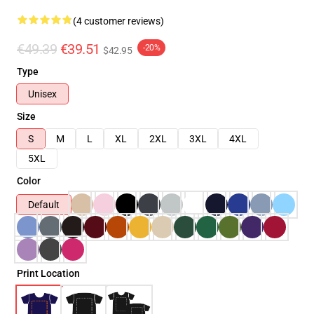
(4 customer reviews)
€49.39
€39.51
-20%
$42.95
Type
Unisex
Size
S
M
L
XL
2XL
3XL
4XL
5XL
Color
Default
Print Location