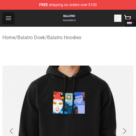
FREE
shipping on orders over $100
Balatro Shop - Official Balatro Merchandise Store
Open menu
Home
/
Balatro Doek
/
Balatro Hoodies