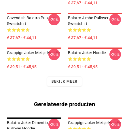
€ 37,67 - € 44,11
Cavendish Balatro Pullover
Balatro Jimbo Pullover
-20%
-20%
Sweatshirt
Sweatshirt
€ 37,67 - € 44,11
€ 37,67 - € 44,11
Grappige Joker Meisje Hoodie
Balatro Joker Hoodie
-20%
-20%
€ 39,51 - € 45,95
€ 39,51 - € 45,95
BEKIJK MEER
Gerelateerde producten
Balatro Joker Dimentio
Grappige Joker Meisje Hoodie
-20%
-20%
Pullover Hoodie