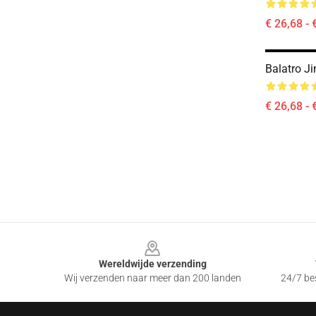
€ 26,68 - 
Balatro J
€ 26,68 - 
Footer
Wereldwijde verzending
Wij verzenden naar meer dan 200 landen
24/7 bes