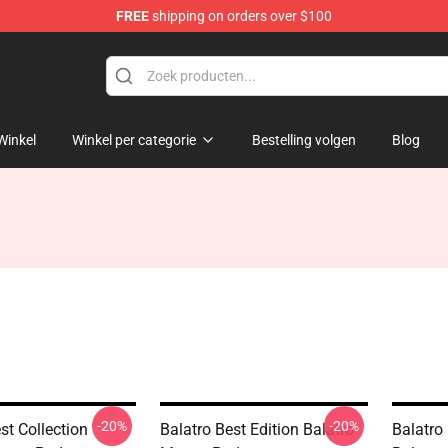
FREE
shipping on orders over $100
Winkel
Winkel per categorie
Bestelling volgen
Blog
-20%
-20%
st Collection
Balatro Best Edition Balatro
Balatro 