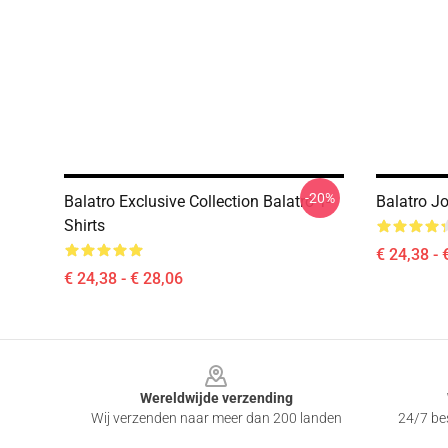
-20%
Balatro Exclusive Collection Balatro T-
Balatro Jo
Shirts
€ 24,38 - 
€ 24,38 - € 28,06
Footer
Wereldwijde verzending
Wij verzenden naar meer dan 200 landen
24/7 bes