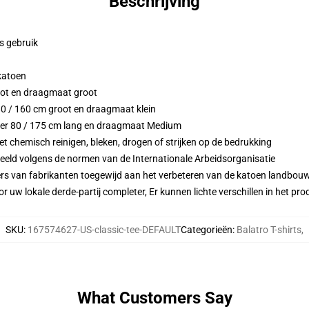
Beschrijving
ks gebruik
 katoen
oot en draagmaat groot
 80 / 160 cm groot en draagmaat klein
eter 80 / 175 cm lang en draagmaat Medium
 chemisch reinigen, bleken, drogen of strijken op de bedrukking
eeld volgens de normen van de Internationale Arbeidsorganisatie
ers van fabrikanten toegewijd aan het verbeteren van de katoen landbouw 
r uw lokale derde-partij completer, Er kunnen lichte verschillen in het p
SKU
:
167574627-US-classic-tee-DEFAULT
Categorieën
:
Balatro T-shirts
,
What Customers Say