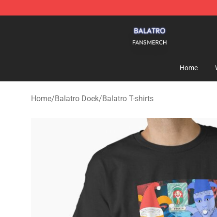
Balatro Shop - Official Balatro Merchandise Store
Home
Home
/
Balatro Doek
/
Balatro T-shirts