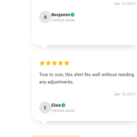
Apr 19, 2025
Benjamin
B
Verified owner
True to size, this shirt fits well without needing
any adjustments.
Apr 18, 2025
Elsie
E
Verified owner