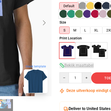
Default
Size
S
M
L
XL
2X
Print Location
Bekijk maattabel
blank template
Quantity
TOE
Deze uitverkoop eindigt 
Deliver to United States