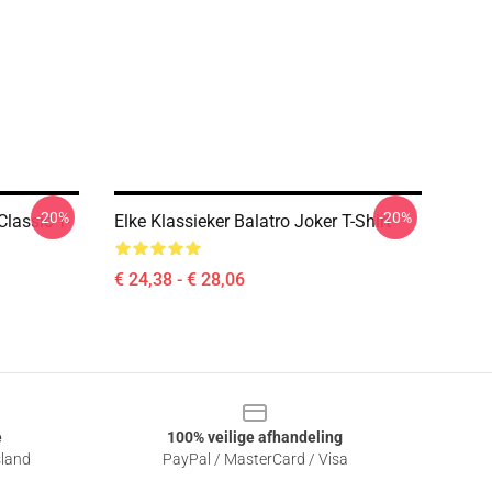
-20%
-20%
lassic T-
Elke Klassieker Balatro Joker T-Shirt
€ 24,38 - € 28,06
e
100% veilige afhandeling
sland
PayPal / MasterCard / Visa