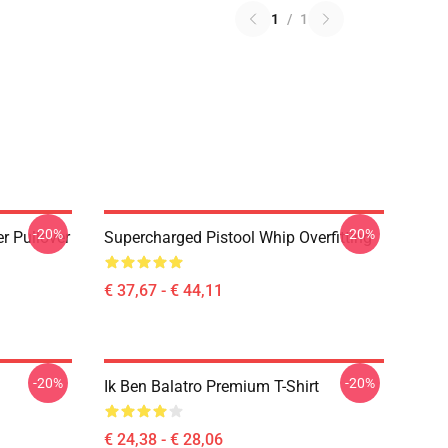
1
/
1
-20%
-20%
r Pullover
Supercharged Pistool Whip Overfitting
€ 37,67 - € 44,11
-20%
-20%
Ik Ben Balatro Premium T-Shirt
€ 24,38 - € 28,06