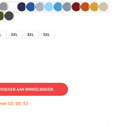
L
3XL
4XL
5XL
VOEGEN AAN WINKELWAGEN
over
02
:
00
:
52