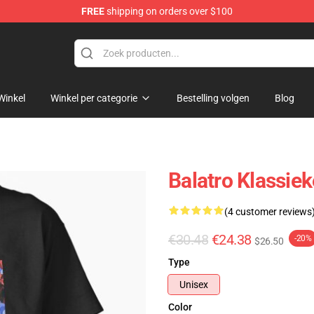
FREE
shipping on orders over $100
Winkel
Winkel per categorie
Bestelling volgen
Blog
Balatro Klassiek
(4 customer reviews
€30.48
€24.38
-20%
$26.50
Type
Unisex
Color