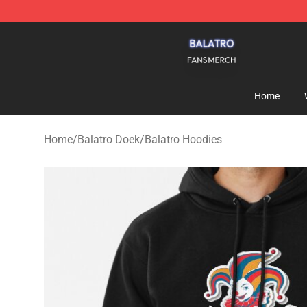
Balatro Shop - Official Balatro Merchandise Store
Home
Home
/
Balatro Doek
/
Balatro Hoodies