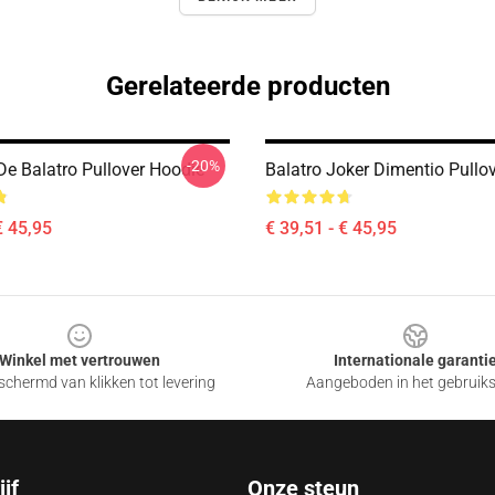
Gerelateerde producten
-20%
De Balatro Pullover Hoodie
Balatro Joker Dimentio Pullo
€ 45,95
€ 39,51 - € 45,95
Winkel met vertrouwen
Internationale garanti
chermd van klikken tot levering
Aangeboden in het gebruik
jf
Onze steun