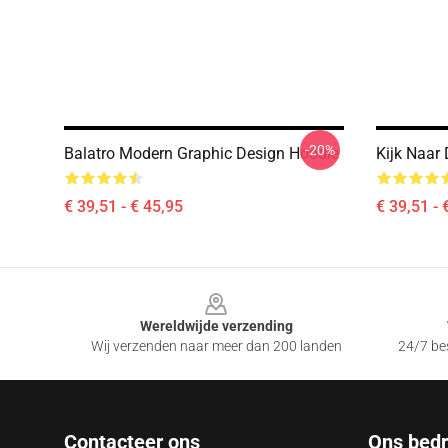
-20%
Balatro Modern Graphic Design Hoodie
Kijk Naar 
€ 39,51 - € 45,95
€ 39,51 - 
Footer
Wereldwijde verzending
Wij verzenden naar meer dan 200 landen
24/7 bes
Contacteer ons
Ons bedri