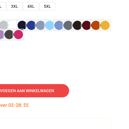
L
3XL
4XL
5XL
VOEGEN AAN WINKELWAGEN
over
02
:
28
:
54