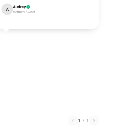
Audrey
A
Verified owner
1
/
1