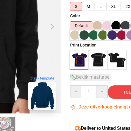
S
M
L
XL
2X
Color
Default
Print Location
Bekijk maattabel
blank template
Quantity
TOE
Deze uitverkoop eindigt 
Deliver to United States