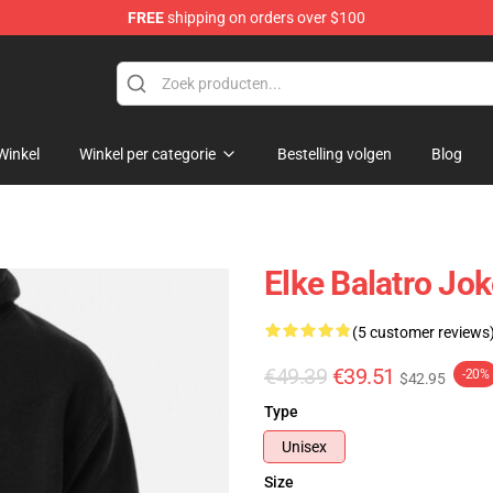
FREE
shipping on orders over $100
Winkel
Winkel per categorie
Bestelling volgen
Blog
Elke Balatro Jo
(5 customer reviews
€49.39
€39.51
-20%
$42.95
Type
Unisex
Size