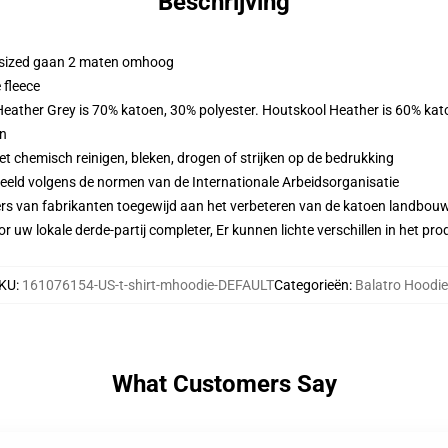
Beschrijving
ersized gaan 2 maten omhoog
 fleece
 Heather Grey is 70% katoen, 30% polyester. Houtskool Heather is 60% kat
en
 chemisch reinigen, bleken, drogen of strijken op de bedrukking
eeld volgens de normen van de Internationale Arbeidsorganisatie
ers van fabrikanten toegewijd aan het verbeteren van de katoen landbouw 
r uw lokale derde-partij completer, Er kunnen lichte verschillen in het p
KU
:
161076154-US-t-shirt-mhoodie-DEFAULT
Categorieën
:
Balatro Hoodi
What Customers Say