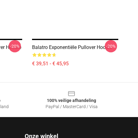
-20%
-20%
ver Hoodie
Balatro Exponentiële Pullover Hoodie
€ 39,51 - € 45,95
e
100% veilige afhandeling
sland
PayPal / MasterCard / Visa
Onze winkel