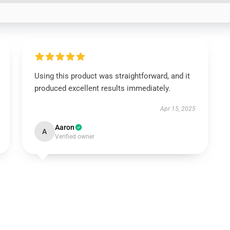
Using this product was straightforward, and it
produced excellent results immediately.
Apr 15, 2025
Aaron
A
Verified owner