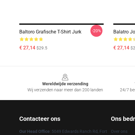
-20%
Baltoro Grafische T-Shirt Jurk
Balatro J
€ 27,14
€ 27,14
$29.5
$2
Footer
Wereldwijde verzending
Wij verzenden naar meer dan 200 landen
24/7 bes
Contacteer ons
Ons bedri
Our Head Office
: 5049 Edwards Ranch Rd, Fort
Over ons