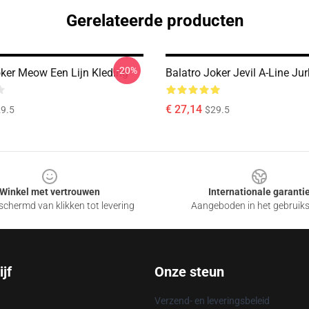
Gerelateerde producten
-20%
oker Meow Een Lijn Kleding
Balatro Joker Jevil A-Line Jur
€ 27,14
9.5
$29.5
Winkel met vertrouwen
Internationale garanti
chermd van klikken tot levering
Aangeboden in het gebruik
jf
Onze steun
Verzend- en leveringsbeleid