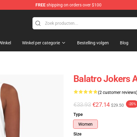
FREE
shipping on orders over $100
Winkel
Winkel per categorie
Bestelling volgen
Blog
Balatro Jokers 
(2 customer reviews
€33.93
€27.14
-20%
$29.50
Type
Women
Size