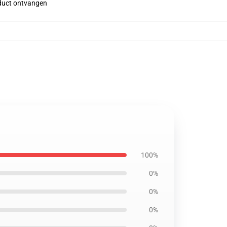
roduct ontvangen
100%
0%
0%
0%