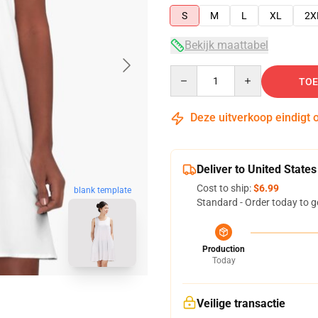
S
M
L
XL
2X
Bekijk maattabel
Quantity
TOE
Deze uitverkoop eindigt 
Deliver to United States
Cost to ship:
$6.99
blank template
Standard - Order today to g
Production
Today
Veilige transactie