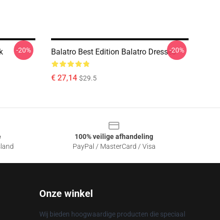
-20%
-20%
k
Balatro Best Edition Balatro Dresses
€ 27,14
$29.5
e
100% veilige afhandeling
sland
PayPal / MasterCard / Visa
Onze winkel
Wij bieden hoogwaardige producten die speciaal