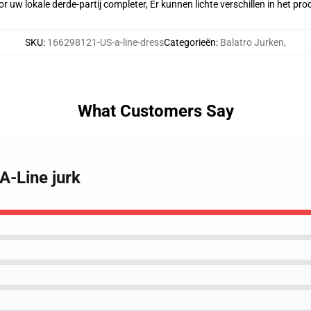
r uw lokale derde-partij completer, Er kunnen lichte verschillen in het p
SKU
:
166298121-US-a-line-dress
Categorieën
:
Balatro Jurken
,
What Customers Say
A-Line jurk