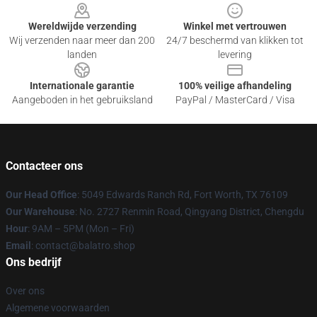
Wereldwijde verzending
Winkel met vertrouwen
Wij verzenden naar meer dan 200
24/7 beschermd van klikken tot
landen
levering
Internationale garantie
100% veilige afhandeling
Aangeboden in het gebruiksland
PayPal / MasterCard / Visa
Contacteer ons
Our Head Office
: 5049 Edwards Ranch Rd, Fort Worth, TX 76109
Our Warehouse
: No. 2727 Renmin Road, Qingyang District, Chengdu
Hour
: 9AM – 5PM (Mon – Fri)
Email
: contact@balatro.shop
Ons bedrijf
Over ons
Algemene voorwaarden