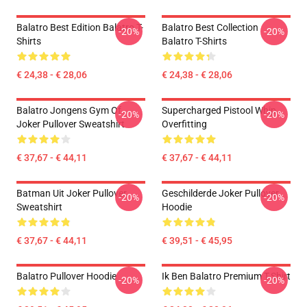
Balatro Best Edition Balatro T-
Balatro Best Collection
-20%
-20%
Shirts
Balatro T-Shirts
€ 24,38 - € 28,06
€ 24,38 - € 28,06
Balatro Jongens Gym Of
Supercharged Pistool Whip
-20%
-20%
Joker Pullover Sweatshirt
Overfitting
€ 37,67 - € 44,11
€ 37,67 - € 44,11
Batman Uit Joker Pullover
Geschilderde Joker Pullover
-20%
-20%
Sweatshirt
Hoodie
€ 37,67 - € 44,11
€ 39,51 - € 45,95
Balatro Pullover Hoodie
Ik Ben Balatro Premium T-Shirt
-20%
-20%