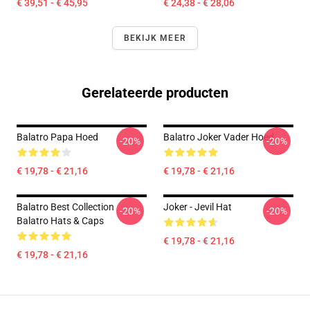
€ 39,51 - € 45,95
€ 24,38 - € 28,06
BEKIJK MEER
Gerelateerde producten
Balatro Papa Hoed
Balatro Joker Vader Hoed
-20%
-20%
€ 19,78 - € 21,16
€ 19,78 - € 21,16
Balatro Best Collection
Joker - Jevil Hat
-20%
-20%
Balatro Hats & Caps
€ 19,78 - € 21,16
€ 19,78 - € 21,16
Footer