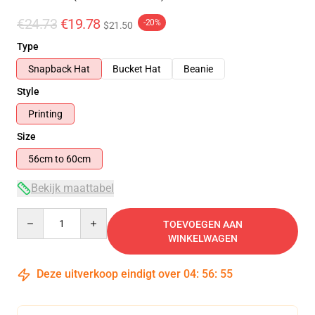
€24.73
€19.78
-20%
$21.50
Type
Snapback Hat
Bucket Hat
Beanie
Style
Printing
Size
56cm to 60cm
Bekijk maattabel
Quantity
TOEVOEGEN AAN
WINKELWAGEN
Deze uitverkoop eindigt over
04
:
56
:
54