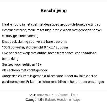
Beschrijving
Haal je hoofd in het spel met deze goed gebouwde honkbal-stijl cap
Gestructureerde, medium tot high-profile kroon met gebogen snavel
en stevige binnenvoering
Snapback sluiting voor verstelbare pasvorm
100% polyester, stofgewicht 8,4 oz / 285gsm
Five-panel ontwerp met dubbel breed frontpaneel voor naadloze
bedrukking
Gesized voor leeftijden 13+
Vlek schoon met vochtige doek
Aangezien elk item is gemaakt alleen voor u door uw lokale derde-
partij completer, Er kunnen lichte verschillen in het product ontvangen
SKU
:
166298005-US-baseball-cap
Categorieën
:
Balatro Hoeden en caps
,