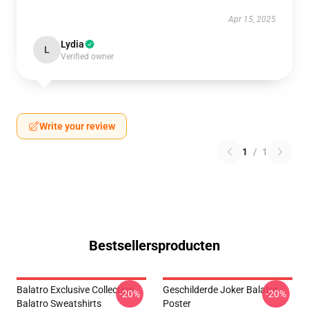
Apr 15, 2025
Lydia
L
Verified owner
Write your review
1
/
1
Bestsellersproducten
Balatro Exclusive Collection
Geschilderde Joker Balatro
-20%
-20%
Balatro Sweatshirts
Poster