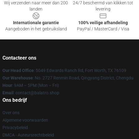
Wij verzenden naar meer dan 200
24/7 beschermd van klikken tot
landen
levering
Internationale garantie
100% veilige afhandeling
Aangeboden in het gebruiksland
PayPal / MasterCard / Visa
Contacteer ons
Our Head Office
: 5049 Edwards Ranch Rd, Fort Worth, TX 76109
Our Warehouse
: No. 2727 Renmin Road, Qingyang District, Chengdu
Hour
: 9AM – 5PM (Mon – Fri)
Email
: contact@balatro.shop
Ons bedrijf
Over ons
Algemene voorwaarden
Privacybeleid
DMCA - Auteursrechtbeleid