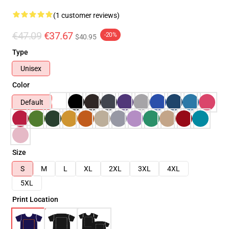
(1 customer reviews)
€47.09
€37.67
-20%
$40.95
Type
Unisex
Color
Default
Size
S
M
L
XL
2XL
3XL
4XL
5XL
Print Location