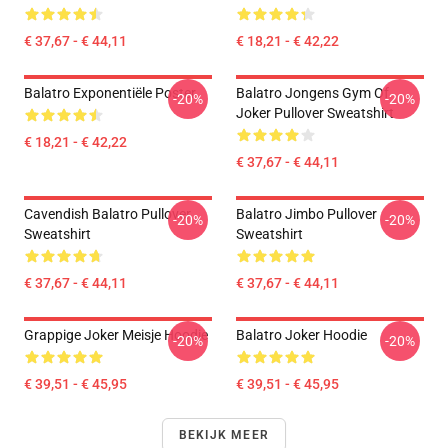
€ 37,67 - € 44,11
€ 18,21 - € 42,22
Balatro Exponentiële Poster
Balatro Jongens Gym Of
-20%
-20%
Joker Pullover Sweatshirt
€ 18,21 - € 42,22
€ 37,67 - € 44,11
Cavendish Balatro Pullover
Balatro Jimbo Pullover
-20%
-20%
Sweatshirt
Sweatshirt
€ 37,67 - € 44,11
€ 37,67 - € 44,11
Grappige Joker Meisje Hoodie
Balatro Joker Hoodie
-20%
-20%
€ 39,51 - € 45,95
€ 39,51 - € 45,95
BEKIJK MEER