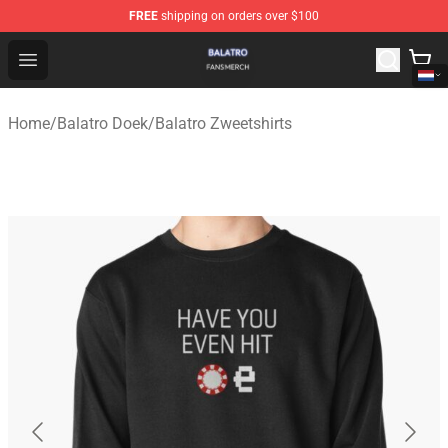
FREE
shipping on orders over $100
Balatro Shop - Official Balatro Merchandise Store
Open menu
Home
/
Balatro Doek
/
Balatro Zweetshirts