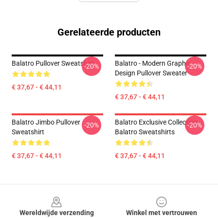
Gerelateerde producten
Balatro Pullover Sweatshirt
Balatro - Modern Graphic
-20%
-20%
Design Pullover Sweater
€ 37,67 - € 44,11
€ 37,67 - € 44,11
Balatro Jimbo Pullover
Balatro Exclusive Collection
-20%
-20%
Sweatshirt
Balatro Sweatshirts
€ 37,67 - € 44,11
€ 37,67 - € 44,11
Footer
Wereldwijde verzending
Winkel met vertrouwen