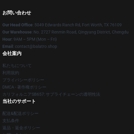
お問い合わせ
Our Head Office
: 5049 Edwards Ranch Rd, Fort Worth, TX 76109
Our Warehouse
: No. 2727 Renmin Road, Qingyang District, Chengdu
Hour
: 9AM – 5PM (Mon – Fri)
Email
: contact@balatro.shop
会社案内
私たちについて
利用規約
プライバシーポリシー
DMCA - 著作権ポリシー
カリフォルニアSB657: サプライチェーンの透明性法
当社のサポート
配送&配送ポリシー
支払条件
返品・返金ポリシー