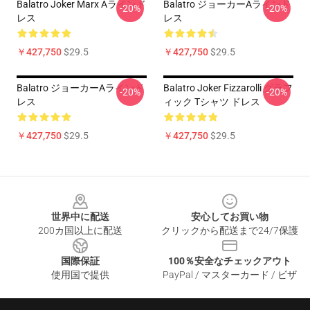
Balatro Joker Marx Aラインド
Balatro ジョーカーAラインド
-20%
-20%
レス
レス
￥427,750
$29.5
￥427,750
$29.5
Balatro ジョーカーAラインド
Balatro Joker Fizzarolli グラフ
-20%
-20%
レス
ィック Tシャツ ドレス
￥427,750
$29.5
￥427,750
$29.5
Footer
世界中に配送
安心してお買い物
200カ国以上に配送
クリックから配送まで24/7保護
国際保証
100％安全なチェックアウト
使用国で提供
PayPal / マスターカード / ビザ