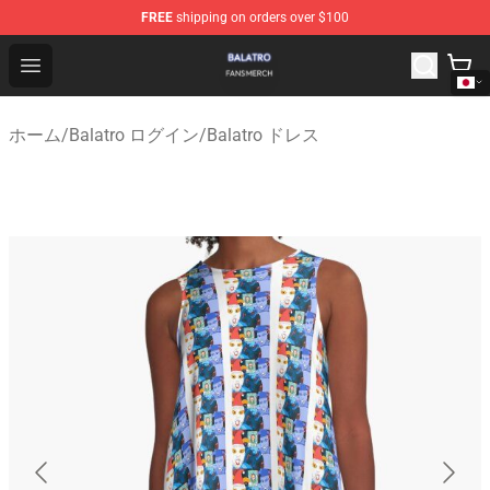
FREE
shipping on orders over $100
Balatro Shop - Official Balatro Merchandise Store
Open menu
ホーム
/
Balatro ログイン
/
Balatro ドレス