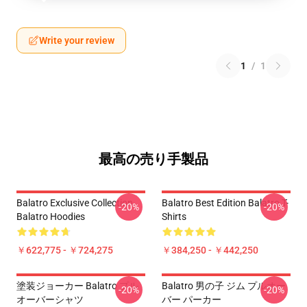
Write your review
1
/
1
最高の売り手製品
Balatro Exclusive Collection
Balatro Best Edition Balatro T-
-20%
-20%
Balatro Hoodies
Shirts
￥622,775 - ￥724,275
￥384,250 - ￥442,250
塗装ジョーカー Balatro プル
Balatro 男の子 ジム プルオー
-20%
-20%
オーバーシャツ
バー パーカー