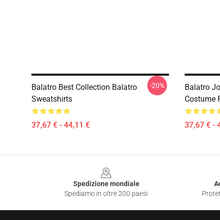
-20%
Balatro Best Collection Balatro
Balatro J
Sweatshirts
Costume P
37,67 € - 44,11 €
37,67 € - 
Footer
Spedizione mondiale
A
Spediamo in oltre 200 paesi
Protet