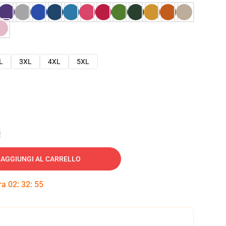
L
3XL
4XL
5XL
e
AGGIUNGI AL CARRELLO
tra
02
:
32
:
54