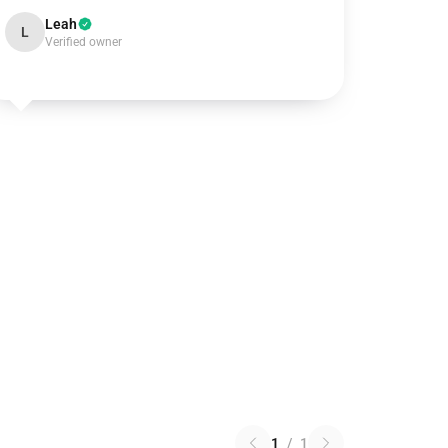
Leah
L
Verified owner
1
/
1