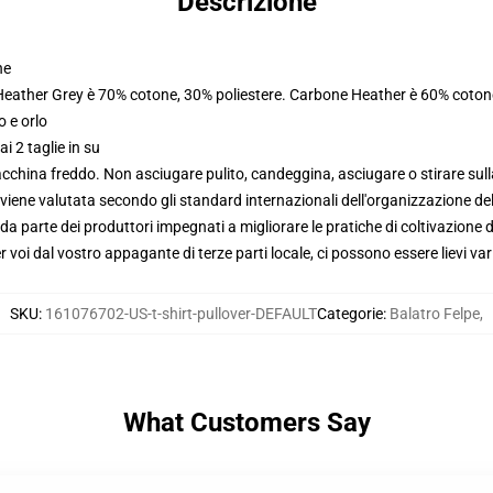
Descrizione
ne
 Heather Grey è 70% cotone, 30% poliestere. Carbone Heather è 60% coton
o e orlo
i 2 taglie in su
macchina freddo. Non asciugare pulito, candeggina, asciugare o stirare su
viene valutata secondo gli standard internazionali dell'organizzazione de
 parte dei produttori impegnati a migliorare le pratiche di coltivazione de
voi dal vostro appagante di terze parti locale, ci possono essere lievi var
SKU
:
161076702-US-t-shirt-pullover-DEFAULT
Categorie
:
Balatro Felpe
,
What Customers Say