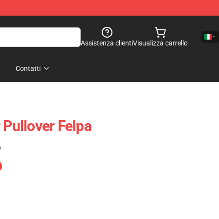
Assistenza clienti
Visualizza carrello
Contatti
 Pullover Felpa
)