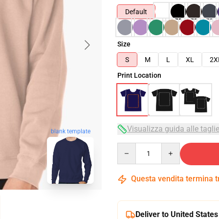
Default
Size
S
M
L
XL
2X
Print Location
Visualizza guida alle tagli
blank template
Quantity
Questa vendita termina 
Deliver to United States