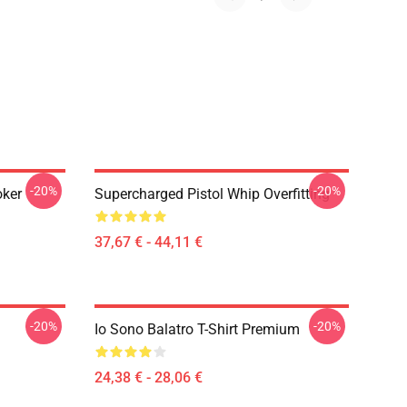
-20%
-20%
oker
Supercharged Pistol Whip Overfitting
37,67 € - 44,11 €
-20%
-20%
Io Sono Balatro T-Shirt Premium
24,38 € - 28,06 €