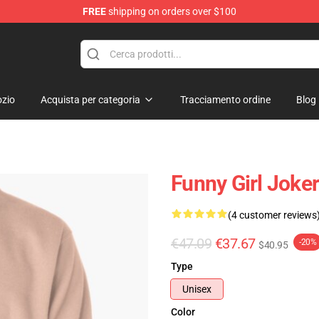
FREE
shipping on orders over $100
zio
Acquista per categoria
Tracciamento ordine
Blog
Funny Girl Joker
(4 customer reviews
€47.09
€37.67
-20%
$40.95
Type
Unisex
Color