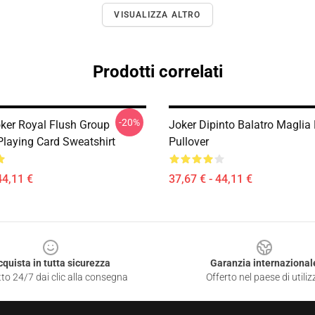
VISUALIZZA ALTRO
Prodotti correlati
-20%
oker Royal Flush Group
Joker Dipinto Balatro Maglia 
laying Card Sweatshirt
Pullover
44,11 €
37,67 € - 44,11 €
cquista in tutta sicurezza
Garanzia internazional
to 24/7 dai clic alla consegna
Offerto nel paese di utiliz