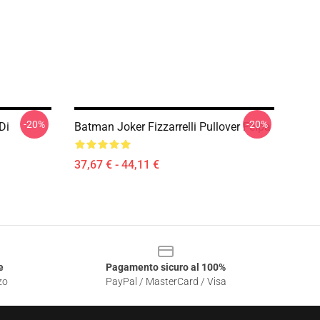
-20%
-20%
Di
Batman Joker Fizzarrelli Pullover Felpa
37,67 € - 44,11 €
e
Pagamento sicuro al 100%
zo
PayPal / MasterCard / Visa