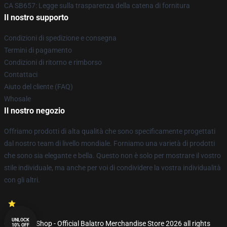
CA SB657: Legge sulla trasparenza della catena di fornitura
Il nostro supporto
Condizioni di spedizione e consegna
Termini di pagamento
Condizioni di ritorno e rimborso
Contattaci
Aiuto del cliente (FAQ)
Whosale
Il nostro negozio
Offriamo prodotti di alta qualità che sono specificamente progettati
dal nostro team di livello mondiale. Forniamo una varietà di prodotti
che sono sia elegante e bella. Questo non è solo per mostrare il vostro
stile individuale, ma anche per voi di condividere la vostra individualità
con gli altri.
UNLOCK
© Balatro Shop - Official Balatro Merchandise Store 2026 all rights
10% OFF