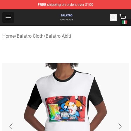
FREE
shipping on orders over $100
Balatro Shop - Official Balatro Merchandise Store
Open menu
Home
/
Balatro Cloth
/
Balatro Abiti