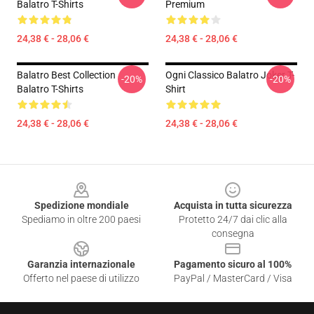
Balatro T-Shirts
Premium
24,38 € - 28,06 €
24,38 € - 28,06 €
Balatro Best Collection
Ogni Classico Balatro Joker T-
-20%
-20%
Balatro T-Shirts
Shirt
24,38 € - 28,06 €
24,38 € - 28,06 €
Footer
Spedizione mondiale
Acquista in tutta sicurezza
Spediamo in oltre 200 paesi
Protetto 24/7 dai clic alla
consegna
Garanzia internazionale
Pagamento sicuro al 100%
Offerto nel paese di utilizzo
PayPal / MasterCard / Visa