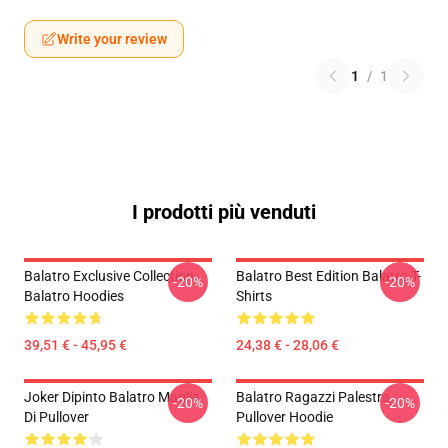
Write your review
1
/
1
I prodotti più venduti
Balatro Exclusive Collection
Balatro Best Edition Balatro T-
-20%
-20%
Balatro Hoodies
Shirts
39,51 € - 45,95 €
24,38 € - 28,06 €
Joker Dipinto Balatro Maglia
Balatro Ragazzi Palestra
-20%
-20%
Di Pullover
Pullover Hoodie