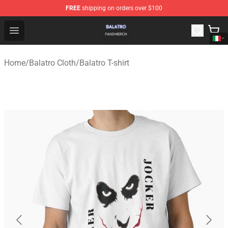
FREE
shipping on orders over $100
Balatro Shop - Official Balatro Merchandise Store
Open menu
Home
/
Balatro Cloth
/
Balatro T-shirt