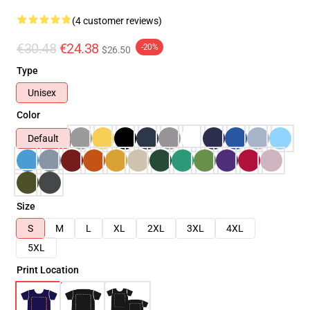
(4 customer reviews)
€30.48
€24.38
-20%
$26.50
Type
Unisex
Color
Default
Size
S
M
L
XL
2XL
3XL
4XL
5XL
Print Location