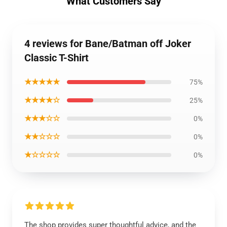
What Customers Say
4 reviews for Bane/Batman off Joker
Classic T-Shirt
★★★★★
75%
★★★★☆
25%
★★★☆☆
0%
★★☆☆☆
0%
★☆☆☆☆
0%
The shop provides super thoughtful advice, and the