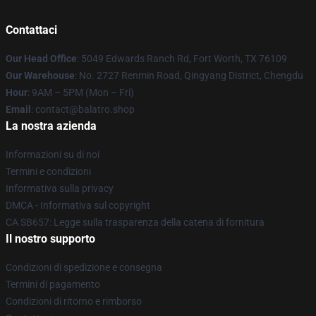
Contattaci
Our Head Office
: 5049 Edwards Ranch Rd, Fort Worth, TX 76109
Our Warehouse
: No. 2727 Renmin Road, Qingyang District, Chengdu
Hour
: 9AM – 5PM (Mon – Fri)
Email
: contact@balatro.shop
La nostra azienda
Informazioni su di noi
Termini e condizioni
Informativa sulla privacy
DMCA - Informativa sul copyright
CA SB657: Legge sulla trasparenza della catena di fornitura
Il nostro supporto
Condizioni di spedizione e consegna
Termini di pagamento
Condizioni di ritorno e rimborso