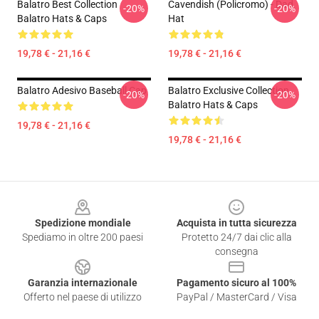
Balatro Best Collection
Cavendish (policromo) - Dad
-20%
-20%
Balatro Hats & Caps
Hat
19,78 € - 21,16 €
19,78 € - 21,16 €
Balatro Adesivo Baseball Cap
Balatro Exclusive Collection
-20%
-20%
Balatro Hats & Caps
19,78 € - 21,16 €
19,78 € - 21,16 €
Footer
Spedizione mondiale
Acquista in tutta sicurezza
Spediamo in oltre 200 paesi
Protetto 24/7 dai clic alla
consegna
Garanzia internazionale
Pagamento sicuro al 100%
Offerto nel paese di utilizzo
PayPal / MasterCard / Visa