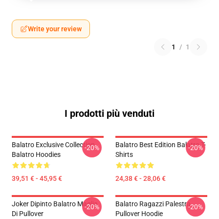
Write your review
1
/
1
I prodotti più venduti
Balatro Exclusive Collection
Balatro Best Edition Balatro T-
-20%
-20%
Balatro Hoodies
Shirts
39,51 € - 45,95 €
24,38 € - 28,06 €
Joker Dipinto Balatro Maglia
Balatro Ragazzi Palestra
-20%
-20%
Di Pullover
Pullover Hoodie