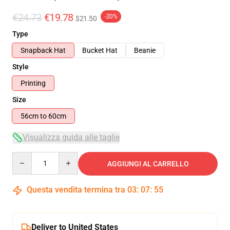
€24.73
€19.78
-20%
$21.50
Type
Snapback Hat
Bucket Hat
Beanie
Style
Printing
Size
56cm to 60cm
Visualizza guida alle taglie
Quantity
AGGIUNGI AL CARRELLO
Questa vendita termina tra
03
:
07
:
54
Deliver to United States