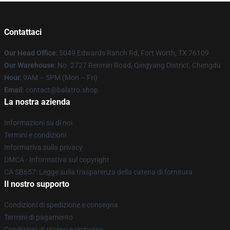
Contattaci
Our Head Office
: 5049 Edwards Ranch Rd, Fort Worth, TX 76109
Our Warehouse
: No. 2727 Renmin Road, Qingyang District, Chengdu
Hour
: 9AM – 5PM (Mon – Fri)
Email
: contact@balatro.shop
La nostra azienda
Informazioni su di noi
Termini e condizioni
Informativa sulla privacy
DMCA - Informativa sul copyright
CA SB657: Legge sulla trasparenza della catena di fornitura
Il nostro supporto
Condizioni di spedizione e consegna
Termini di pagamento
Condizioni di ritorno e rimborso