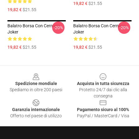
19,82 €
$21.55
19,82 €
$21.55
Balatro Borsa Con Cerniera
Balatro Borsa Con Cerniera
-20%
-20%
Joker
Joker
19,82 €
$21.55
19,82 €
$21.55
Footer
Spedizione mondiale
Acquista in tutta sicurezza
Spediamo in oltre 200 paesi
Protetto 24/7 dai clic alla
consegna
Garanzia internazionale
Pagamento sicuro al 100%
Offerto nel paese di utilizzo
PayPal / MasterCard / Visa