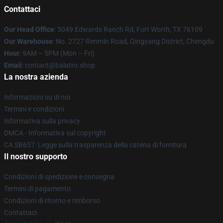
Contattaci
Our Head Office
: 5049 Edwards Ranch Rd, Fort Worth, TX 76109
Our Warehouse
: No. 2727 Renmin Road, Qingyang District, Chengdu
Hour
: 9AM – 5PM (Mon – Fri)
Email
: contact@balatro.shop
La nostra azienda
Informazioni su di noi
Termini e condizioni
Informativa sulla privacy
DMCA - Informativa sul copyright
CA SB657: Legge sulla trasparenza della catena di fornitura
Il nostro supporto
Condizioni di spedizione e consegna
Termini di pagamento
Condizioni di ritorno e rimborso
Contattaci