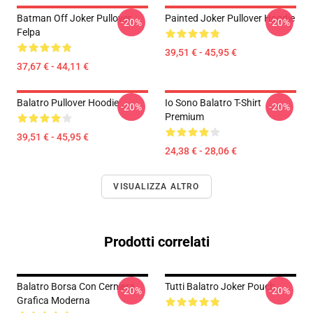
Batman Off Joker Pullover
Painted Joker Pullover Hoodie
-20%
-20%
Felpa
39,51 € - 45,95 €
37,67 € - 44,11 €
Balatro Pullover Hoodie
Io Sono Balatro T-Shirt
-20%
-20%
Premium
39,51 € - 45,95 €
24,38 € - 28,06 €
VISUALIZZA ALTRO
Prodotti correlati
Balatro Borsa Con Cerniera
Tutti Balatro Joker Pouch
-20%
-20%
Grafica Moderna