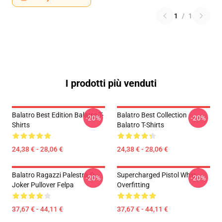
1
/
1
I prodotti più venduti
Balatro Best Edition Balatro T-
Balatro Best Collection
-20%
-20%
Shirts
Balatro T-Shirts
24,38 € - 28,06 €
24,38 € - 28,06 €
Balatro Ragazzi Palestra O
Supercharged Pistol Whip
-20%
-20%
Joker Pullover Felpa
Overfitting
37,67 € - 44,11 €
37,67 € - 44,11 €