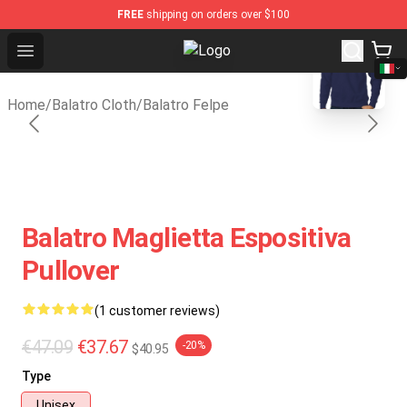
FREE
shipping on orders over $100
blank template
Open menu
Balatro Shop - Official Balatro Me
Home
/
Balatro Cloth
/
Balatro Felpe
Balatro Maglietta Espositiva
Pullover
(1 customer reviews)
€47.09
€37.67
-20%
$40.95
Type
Unisex