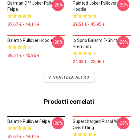
Batman Off Joker Pullover
Painted Joker Pullover
-20%
-20%
Felpa
Hoodie
37,67 € - 44,11 €
39,51 € - 45,95 €
Balatro Pullover Hoodie
Io Sono Balatro T-Shirt
-20%
-20%
Premium
39,51 € - 45,95 €
24,38 € - 28,06 €
VISUALIZZA ALTRO
Prodotti correlati
Balatro Pullover Felpa
Supercharged Pistol Whip
-20%
-20%
Overfitting
37,67 € - 44,11 €