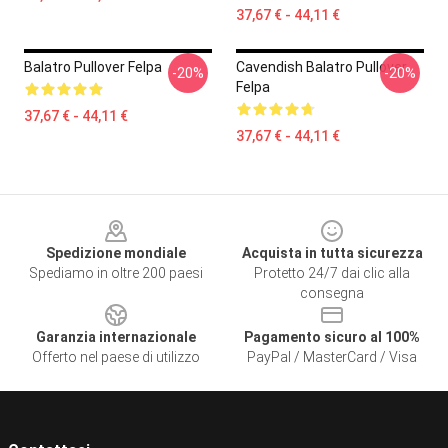
37,67 € - 44,11 €
Balatro Pullover Felpa
Cavendish Balatro Pullover
-20%
-20%
Felpa
37,67 € - 44,11 €
37,67 € - 44,11 €
Footer
Spedizione mondiale
Acquista in tutta sicurezza
Spediamo in oltre 200 paesi
Protetto 24/7 dai clic alla
consegna
Garanzia internazionale
Pagamento sicuro al 100%
Offerto nel paese di utilizzo
PayPal / MasterCard / Visa