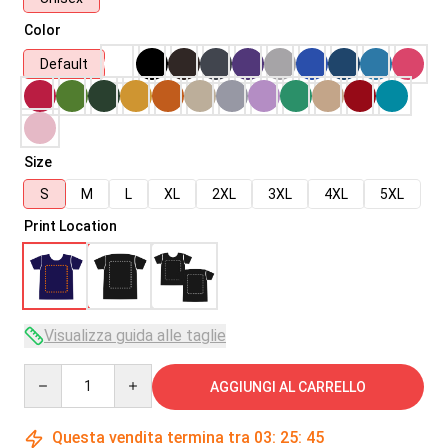
Color
Default
Size
S
M
L
XL
2XL
3XL
4XL
5XL
Print Location
Visualizza guida alle taglie
Quantity
AGGIUNGI AL CARRELLO
Questa vendita termina tra
03
:
25
:
45