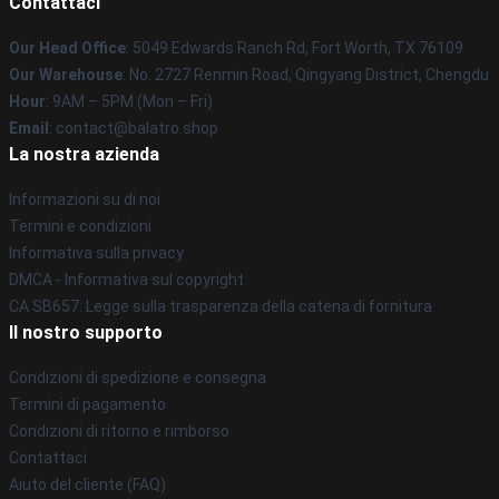
Contattaci
Our Head Office
: 5049 Edwards Ranch Rd, Fort Worth, TX 76109
Our Warehouse
: No. 2727 Renmin Road, Qingyang District, Chengdu
Hour
: 9AM – 5PM (Mon – Fri)
Email
: contact@balatro.shop
La nostra azienda
Informazioni su di noi
Termini e condizioni
Informativa sulla privacy
DMCA - Informativa sul copyright
CA SB657: Legge sulla trasparenza della catena di fornitura
Il nostro supporto
Condizioni di spedizione e consegna
Termini di pagamento
Condizioni di ritorno e rimborso
Contattaci
Aiuto del cliente (FAQ)