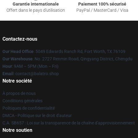
Garantie internationale
Paiement 100% sécurisé
Offert dans le pays d'utilisation
PayPal / MasterCard / Visa
Contactez-nous
Our Head Office
: 5049 Edwards Ranch Rd, Fort Worth, TX 76109
Our Warehouse
: No. 2727 Renmin Road, Qingyang District, Chengdu
Hour
: 9AM – 5PM (Mon – Fri)
Email
: contact@balatro.shop
Notre société
À propos de nous
Conditions générales
Politiques de confidentialité
DMCA - Politique sur le droit d'auteur
C.A. SB657 : Loi sur la transparence de la chaîne d'approvisionnement
Notre soutien