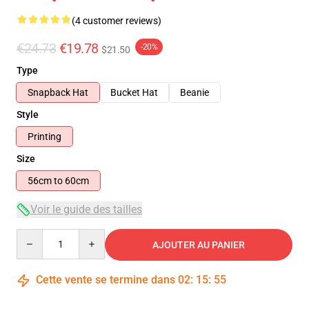
(4 customer reviews)
€24.73
€19.78
-20%
$21.50
Type
Snapback Hat
Bucket Hat
Beanie
Style
Printing
Size
56cm to 60cm
Voir le guide des tailles
Quantity
AJOUTER AU PANIER
Cette vente se termine dans
02
:
15
:
54