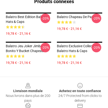
Produits connexes
Balatro Best Edition Balatro
Balatro Chapeau De Papa
-20%
-20%
Hats & Caps
19,78 € - 21,16 €
19,78 € - 21,16 €
Balatro Jeu Joker Jimbo
Balatro Exclusive Collection
-20%
-20%
Bonito Y Bucket Chapeau
Balatro Hats & Caps
19,78 € - 21,16 €
19,78 € - 21,16 €
Footer
Livraison mondiale
Achetez en toute confiance
Nous livrons dans plus de 200
24/7 Protected from clicks to
pays
delivery