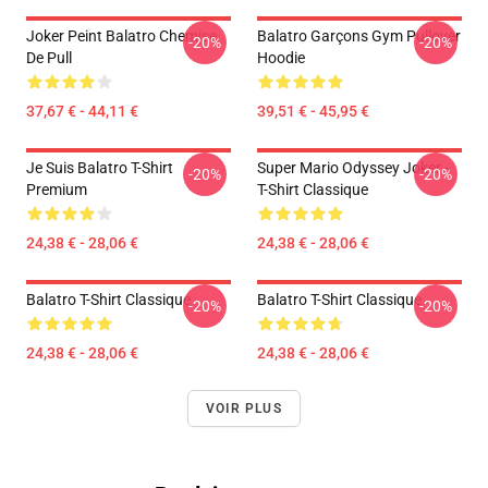
Joker Peint Balatro Chemise
Balatro Garçons Gym Pullover
-20%
-20%
De Pull
Hoodie
37,67 € - 44,11 €
39,51 € - 45,95 €
Je Suis Balatro T-Shirt
Super Mario Odyssey Joker -
-20%
-20%
Premium
T-Shirt Classique
24,38 € - 28,06 €
24,38 € - 28,06 €
Balatro T-Shirt Classique
Balatro T-Shirt Classique
-20%
-20%
24,38 € - 28,06 €
24,38 € - 28,06 €
VOIR PLUS