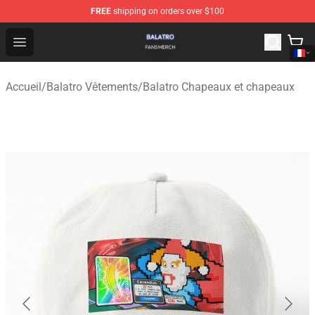
FREE
shipping on orders over $100
Balatro Shop - Official Balatro Merchandise Store
Open menu
Accueil
/
Balatro Vêtements
/
Balatro Chapeaux et chapeaux