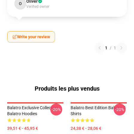
Oliver
O
Verified owner
Write your review
1
/
1
Produits les plus vendus
Balatro Exclusive Collection
Balatro Best Edition Balatro T-
-20%
-20%
Balatro Hoodies
Shirts
39,51 € - 45,95 €
24,38 € - 28,06 €