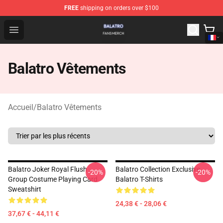
FREE
shipping on orders over $100
Balatro Shop - Official Balatro Merchandise Store
Open menu
Balatro Vêtements
Accueil
/
Balatro Vêtements
Balatro Joker Royal Flush
Balatro Collection Exclusive
-20%
-20%
Group Costume Playing Card
Balatro T-Shirts
Sweatshirt
24,38 € - 28,06 €
37,67 € - 44,11 €