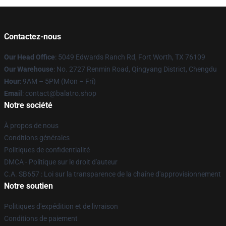
Contactez-nous
Our Head Office
: 5049 Edwards Ranch Rd, Fort Worth, TX 76109
Our Warehouse
: No. 2727 Renmin Road, Qingyang District, Chengdu
Hour
: 9AM – 5PM (Mon – Fri)
Email
: contact@balatro.shop
Notre société
À propos de nous
Conditions générales
Politiques de confidentialité
DMCA - Politique sur le droit d'auteur
C.A. SB657 : Loi sur la transparence de la chaîne d'approvisionnement
Notre soutien
Politiques d'expédition et de livraison
Conditions de paiement