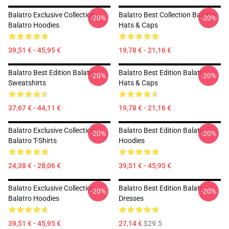
Balatro Exclusive Collection
Balatro Best Collection Balatro
-20%
-20%
Balatro Hoodies
Hats & Caps
39,51 € - 45,95 €
19,78 € - 21,16 €
Balatro Best Edition Balatro
Balatro Best Edition Balatro
-20%
-20%
Sweatshirts
Hats & Caps
37,67 € - 44,11 €
19,78 € - 21,16 €
Balatro Exclusive Collection
Balatro Best Edition Balatro
-20%
-20%
Balatro T-Shirts
Hoodies
24,38 € - 28,06 €
39,51 € - 45,95 €
Balatro Exclusive Collection
Balatro Best Edition Balatro
-20%
-20%
Balatro Hoodies
Dresses
39,51 € - 45,95 €
27,14 €
$29.5