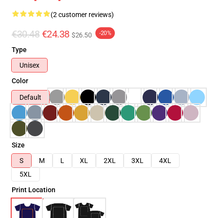
(2 customer reviews)
€30.48
€24.38
-20%
$26.50
Type
Unisex
Color
Default
Size
S
M
L
XL
2XL
3XL
4XL
5XL
Print Location