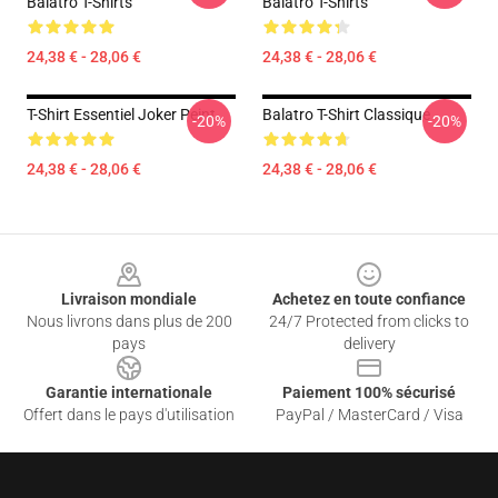
Balatro T-Shirts
Balatro T-Shirts
24,38 € - 28,06 €
24,38 € - 28,06 €
T-Shirt Essentiel Joker Peint
Balatro T-Shirt Classique
-20%
-20%
24,38 € - 28,06 €
24,38 € - 28,06 €
Footer
Livraison mondiale
Achetez en toute confiance
Nous livrons dans plus de 200
24/7 Protected from clicks to
pays
delivery
Garantie internationale
Paiement 100% sécurisé
Offert dans le pays d'utilisation
PayPal / MasterCard / Visa