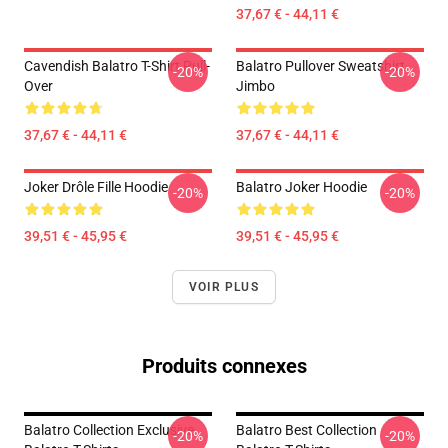
37,67 € - 44,11 €
Cavendish Balatro T-Shirt Pull-
Balatro Pullover Sweatshirt
-20%
-20%
Over
Jimbo
37,67 € - 44,11 €
37,67 € - 44,11 €
Joker Drôle Fille Hoodie
Balatro Joker Hoodie
-20%
-20%
39,51 € - 45,95 €
39,51 € - 45,95 €
VOIR PLUS
Produits connexes
Balatro Collection Exclusive
Balatro Best Collection
-20%
-20%