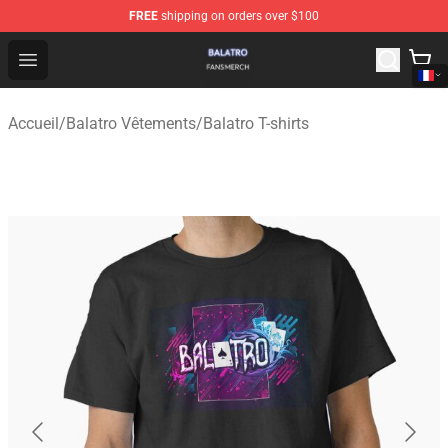
FREE
shipping on orders over $100
Balatro Shop - Official Balatro Merchandise Store
Open menu
Accueil
/
Balatro Vêtements
/
Balatro T-shirts