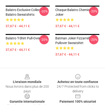
Balatro Exclusive Collection
Chaque Balatro Chemise
-20%
-20%
Balatro Sweatshirts
Joker
37,67 € - 44,11 €
37,67 € - 44,11 €
Balatro T-Shirt Pull-Over
Batman Joker Fizzarrelli
-20%
-20%
Pullover Sweatshirt
37,67 € - 44,11 €
37,67 € - 44,11 €
Footer
Livraison mondiale
Achetez en toute confiance
Nous livrons dans plus de 200
24/7 Protected from clicks to
pays
delivery
Garantie internationale
Paiement 100% sécurisé