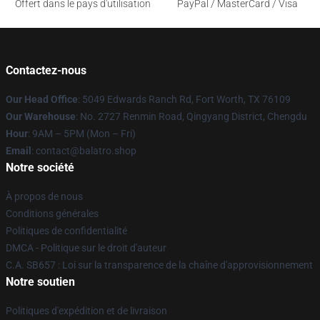
Offert dans le pays d'utilisation
PayPal / MasterCard / Visa
Contactez-nous
Our Head Office
: 5049 Edwards Ranch Rd, Fort Worth, TX 76109
Our Warehouse
: No. 2727 Renmin Road, Qingyang District, Chengdu
Hour
: 9AM – 5PM (Mon – Fri)
Email
: contact@balatro.shop
Notre société
À propos de nous
Conditions générales
Politiques de confidentialité
DMCA - Politique sur le droit d'auteur
C.A. SB657 : Loi sur la transparence de la chaîne d'approvisionnement
Notre soutien
Politiques d'expédition et de livraison