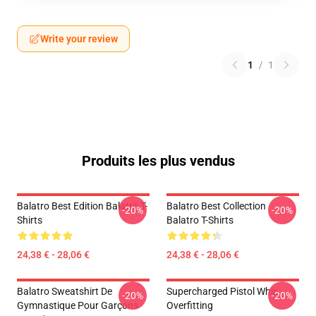
Write your review
1
/
1
Produits les plus vendus
Balatro Best Edition Balatro T-
Balatro Best Collection
-20%
-20%
Shirts
Balatro T-Shirts
24,38 € - 28,06 €
24,38 € - 28,06 €
Balatro Sweatshirt De
Supercharged Pistol Whip
-20%
-20%
Gymnastique Pour Garçons
Overfitting