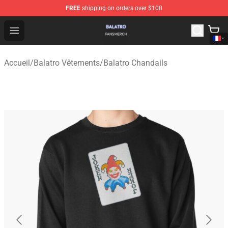
FREE
shipping on orders over $100
Balatro Shop - Official Balatro Merchandise Store
Open menu
Accueil
/
Balatro Vêtements
/
Balatro Chandails