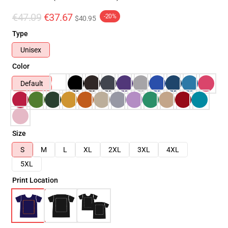
€47.09
€37.67
-20%
$40.95
Type
Unisex
Color
Default
Size
S
M
L
XL
2XL
3XL
4XL
5XL
Print Location