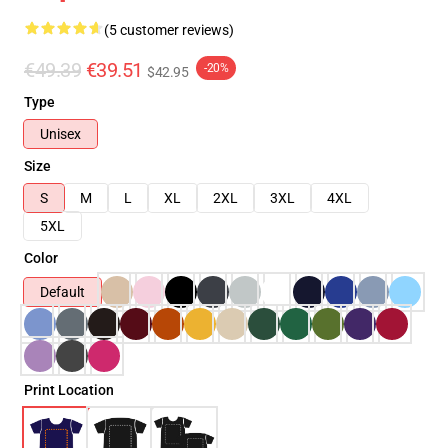
(5 customer reviews)
€49.39
€39.51
-20%
$42.95
Type
Unisex
Size
S
M
L
XL
2XL
3XL
4XL
5XL
Color
Default
Print Location