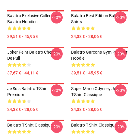
Balatro Exclusive Collection
Balatro Best Edition Balatro T-
-20%
-20%
Balatro Hoodies
Shirts
39,51 € - 45,95 €
24,38 € - 28,06 €
Joker Peint Balatro Chemise
Balatro Garçons Gym Pullover
-20%
-20%
De Pull
Hoodie
37,67 € - 44,11 €
39,51 € - 45,95 €
Je Suis Balatro T-Shirt
Super Mario Odyssey Joker -
-20%
-20%
Premium
T-Shirt Classique
24,38 € - 28,06 €
24,38 € - 28,06 €
Balatro T-Shirt Classique
Balatro T-Shirt Classique
-20%
-20%