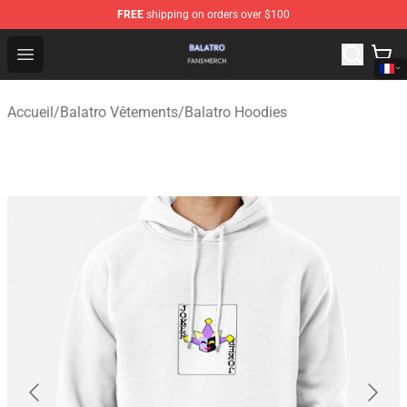
FREE
shipping on orders over $100
Balatro Shop - Official Balatro Merchandise Store
Open menu
Accueil
/
Balatro Vêtements
/
Balatro Hoodies