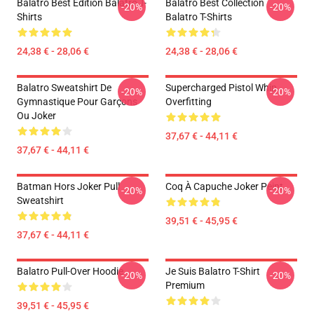
Balatro Best Edition Balatro T-
Balatro Best Collection
-20%
-20%
Shirts
Balatro T-Shirts
24,38 € - 28,06 €
24,38 € - 28,06 €
Balatro Sweatshirt De
Supercharged Pistol Whip
-20%
-20%
Gymnastique Pour Garçons
Overfitting
Ou Joker
37,67 € - 44,11 €
37,67 € - 44,11 €
Batman Hors Joker Pull
Coq À Capuche Joker Peint
-20%
-20%
Sweatshirt
39,51 € - 45,95 €
37,67 € - 44,11 €
Balatro Pull-Over Hoodie
Je Suis Balatro T-Shirt
-20%
-20%
Premium
39,51 € - 45,95 €