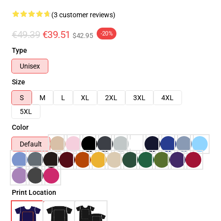
(3 customer reviews)
€49.39
€39.51
-20%
$42.95
Type
Unisex
Size
S
M
L
XL
2XL
3XL
4XL
5XL
Color
Default
Print Location