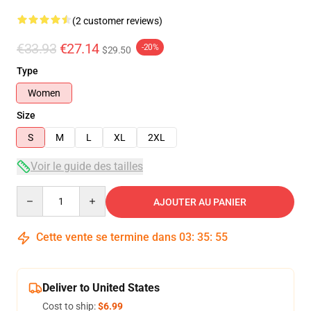
(2 customer reviews)
€33.93
€27.14
-20%
$29.50
Type
Women
Size
S
M
L
XL
2XL
Voir le guide des tailles
Quantity
AJOUTER AU PANIER
Cette vente se termine dans
03
:
35
:
54
Deliver to United States
Cost to ship:
$6.99