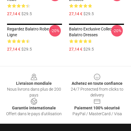
27,14 €
$29.5
27,14 €
$29.5
Regardez Balatro Robe En
Balatro Exclusive Collection
-20%
-20%
Ligne
Balatro Dresses
27,14 €
$29.5
27,14 €
$29.5
Footer
Livraison mondiale
Achetez en toute confiance
Nous livrons dans plus de 200
24/7 Protected from clicks to
pays
delivery
Garantie internationale
Paiement 100% sécurisé
Offert dans le pays d'utilisation
PayPal / MasterCard / Visa