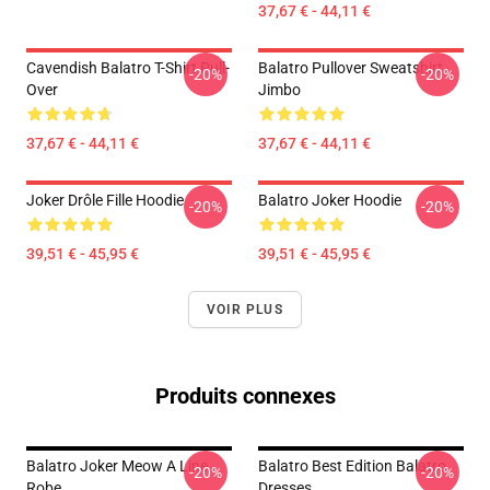
37,67 € - 44,11 €
Cavendish Balatro T-Shirt Pull-
Balatro Pullover Sweatshirt
-20%
-20%
Over
Jimbo
37,67 € - 44,11 €
37,67 € - 44,11 €
Joker Drôle Fille Hoodie
Balatro Joker Hoodie
-20%
-20%
39,51 € - 45,95 €
39,51 € - 45,95 €
VOIR PLUS
Produits connexes
Balatro Joker Meow A Line
Balatro Best Edition Balatro
-20%
-20%
Robe
Dresses