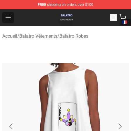
FREE
shipping on orders over $100
Balatro Shop - Official Balatro Merchandise Store
Open menu
Accueil
/
Balatro Vêtements
/
Balatro Robes