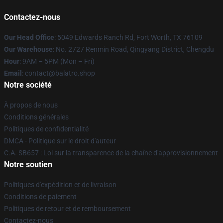
Contactez-nous
Our Head Office
: 5049 Edwards Ranch Rd, Fort Worth, TX 76109
Our Warehouse
: No. 2727 Renmin Road, Qingyang District, Chengdu
Hour
: 9AM – 5PM (Mon – Fri)
Email
: contact@balatro.shop
Notre société
À propos de nous
Conditions générales
Politiques de confidentialité
DMCA - Politique sur le droit d'auteur
C.A. SB657 : Loi sur la transparence de la chaîne d'approvisionnement
Notre soutien
Politiques d'expédition et de livraison
Conditions de paiement
Politiques de retour et de remboursement
Contactez-nous