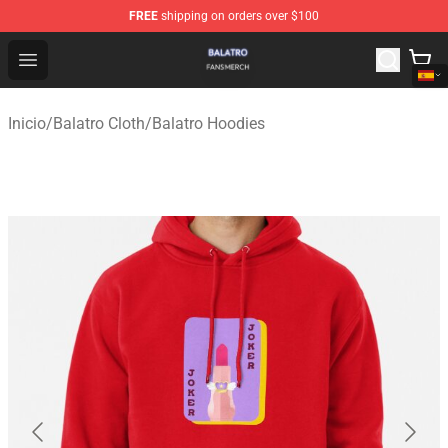
FREE
shipping on orders over $100
Balatro Shop - Official Balatro Merchandise Store
Open menu
Inicio
/
Balatro Cloth
/
Balatro Hoodies