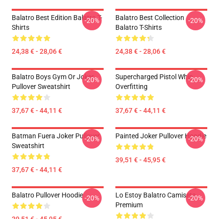
Balatro Best Edition Balatro T-
Balatro Best Collection
-20%
-20%
Shirts
Balatro T-Shirts
24,38 € - 28,06 €
24,38 € - 28,06 €
Balatro Boys Gym Or Joker
Supercharged Pistol Whip
-20%
-20%
Pullover Sweatshirt
Overfitting
37,67 € - 44,11 €
37,67 € - 44,11 €
Batman Fuera Joker Pullover
Painted Joker Pullover Hoodie
-20%
-20%
Sweatshirt
39,51 € - 45,95 €
37,67 € - 44,11 €
Balatro Pullover Hoodie
Lo Estoy Balatro Camiseta
-20%
-20%
Premium