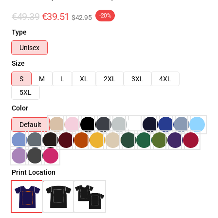
€49.39
€39.51
-20%
$42.95
Type
Unisex
Size
S
M
L
XL
2XL
3XL
4XL
5XL
Color
Default
Print Location