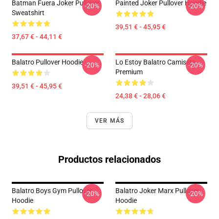
Batman Fuera Joker Pullover
Painted Joker Pullover Hoodie
-20%
-20%
Sweatshirt
39,51 € - 45,95 €
37,67 € - 44,11 €
Balatro Pullover Hoodie
Lo Estoy Balatro Camiseta
-20%
-20%
Premium
39,51 € - 45,95 €
24,38 € - 28,06 €
VER MÁS
Productos relacionados
Balatro Boys Gym Pullover
Balatro Joker Marx Pullover
-20%
-20%
Hoodie
Hoodie