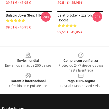
39,51 € - 45,95 €
39,51 € - 45,95 €
Balatro Joker Stencil Hoodie
Balatro Joker Fizzarolli
-20%
-20%
Hoodie
39,51 € - 45,95 €
39,51 € - 45,95 €
Footer
Envío mundial
Compra con confianza
Enviamos a más de 200 países
Protegido 24/7 desde los clics
hasta la entrega
Garantía internacional
Pago 100% seguro
Ofrecido en el país de uso
PayPal / MasterCard / Visa
Contáctenos