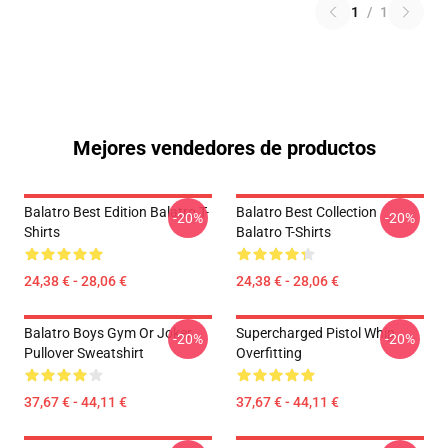
1
/
1
Mejores vendedores de productos
Balatro Best Edition Balatro T-
Balatro Best Collection
-20%
-20%
Shirts
Balatro T-Shirts
24,38 € - 28,06 €
24,38 € - 28,06 €
Balatro Boys Gym Or Joker
Supercharged Pistol Whip
-20%
-20%
Pullover Sweatshirt
Overfitting
37,67 € - 44,11 €
37,67 € - 44,11 €