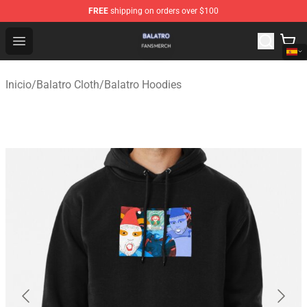
FREE
shipping on orders over $100
Balatro Shop - Official Balatro Merchandise Store
Open menu
Inicio
/
Balatro Cloth
/
Balatro Hoodies