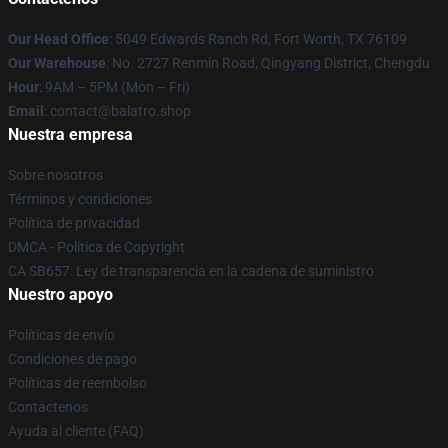
Our Head Office
: 5049 Edwards Ranch Rd, Fort Worth, TX 76109
Our Warehouse
: No. 2727 Renmin Road, Qingyang District, Chengdu
Hour
: 9AM – 5PM (Mon – Fri)
Email
: contact@balatro.shop
Nuestra empresa
Sobre nosotros
Términos y condiciones
Política de privacidad
DMCA - Política de Copyright
CA SB657: Ley de transparencia en la cadena de suministro
Nuestro apoyo
Políticas de envío
Condiciones de pago
Políticas de reembolso
Contáctenos
Ayuda al cliente (FAQ)