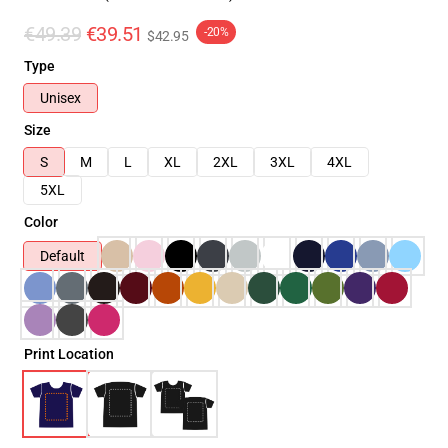
€49.39
€39.51
-20%
$42.95
Type
Unisex
Size
S
M
L
XL
2XL
3XL
4XL
5XL
Color
Default
Print Location