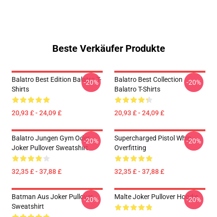
Beste Verkäufer Produkte
Balatro Best Edition Balatro T-
Balatro Best Collection
-20%
-20%
Shirts
Balatro T-Shirts
20,93 £ - 24,09 £
20,93 £ - 24,09 £
Balatro Jungen Gym Oder
Supercharged Pistol Whip
-20%
-20%
Joker Pullover Sweatshirt
Overfitting
32,35 £ - 37,88 £
32,35 £ - 37,88 £
Batman Aus Joker Pullover
Malte Joker Pullover Hoodie
-20%
-20%
Sweatshirt