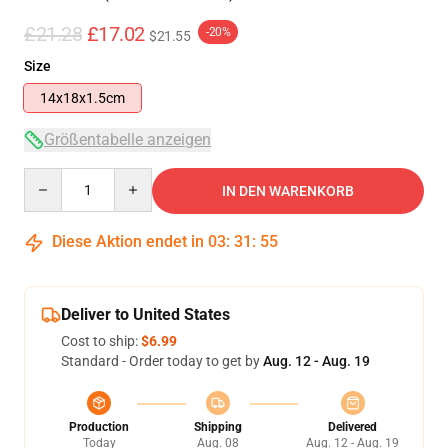
£21.28
£17.02
-20%
$21.55
Size
14x18x1.5cm
Größentabelle anzeigen
Quantity
IN DEN WARENKORB
Diese Aktion endet in
03
:
31
:
54
Deliver to United States
Cost to ship:
$6.99
Standard - Order today to get by
Aug. 12 - Aug. 19
Production
Shipping
Delivered
Today
Aug. 08
Aug. 12 - Aug. 19