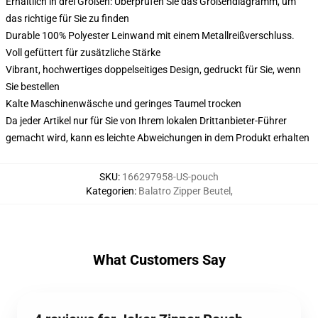
Erhältlich in drei Größen: Überprüfen Sie das Größendiagramm, um
das richtige für Sie zu finden
Durable 100% Polyester Leinwand mit einem Metallreißverschluss.
Voll gefüttert für zusätzliche Stärke
Vibrant, hochwertiges doppelseitiges Design, gedruckt für Sie, wenn
Sie bestellen
Kalte Maschinenwäsche und geringes Taumel trocken
Da jeder Artikel nur für Sie von Ihrem lokalen Drittanbieter-Führer
gemacht wird, kann es leichte Abweichungen in dem Produkt erhalten
SKU
:
166297958-US-pouch
Kategorien
:
Balatro Zipper Beutel
,
What Customers Say