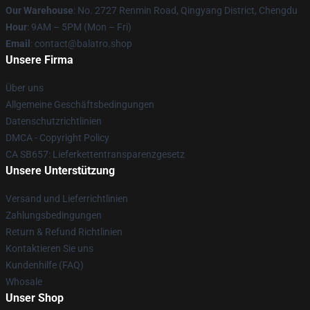
Our Warehouse
: No. 2727 Renmin Road, Qingyang District, Chengdu
Hour
: 9AM – 5PM (Mon – Fri)
Email
: contact@balatro.shop
Unsere Firma
Über uns
Allgemeine Geschäftsbedingungen
Datenschutzrichtlinien
DMCA - Copyright Policy
CA SB657: Lieferkettentransparenzgesetz
Unsere Unterstützung
Versand und Lieferrichtlinien
Zahlungsbedingungen
Return & Refund Richtlinien
Kontaktieren Sie uns
Kundenhilfe (FAQ)
Whosale
Unser Shop