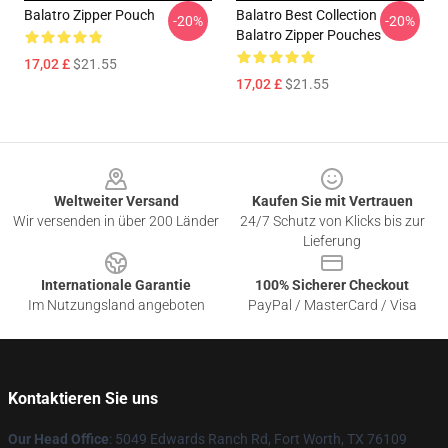
Balatro Zipper Pouch
Balatro Best Collection
-20%
-20%
Balatro Zipper Pouches
17,02 £
$21.55
17,02 £
$21.55
Footer
Weltweiter Versand
Kaufen Sie mit Vertrauen
Wir versenden in über 200 Länder
24/7 Schutz von Klicks bis zur
Lieferung
Internationale Garantie
100% Sicherer Checkout
Im Nutzungsland angeboten
PayPal / MasterCard / Visa
Kontaktieren Sie uns
Our Head Office
: 5049 Edwards Ranch Rd, Fort Worth, TX 76109