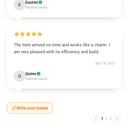
Easton
E
Verified owner
The item arrived on time and works like a charm. I
am very pleased with its efficiency and build.
Apr 14, 2025
Quinn
Q
Verified owner
Write your review
1
/
1