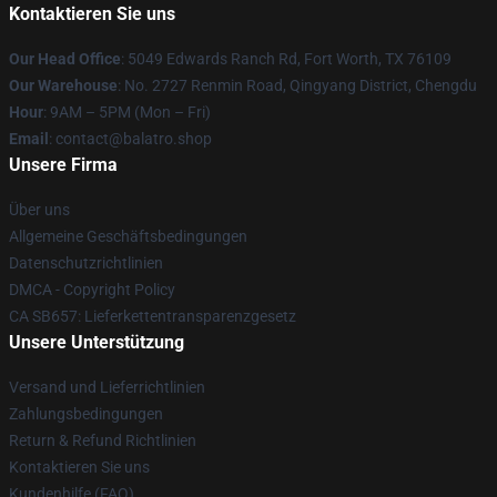
Kontaktieren Sie uns
Our Head Office
: 5049 Edwards Ranch Rd, Fort Worth, TX 76109
Our Warehouse
: No. 2727 Renmin Road, Qingyang District, Chengdu
Hour
: 9AM – 5PM (Mon – Fri)
Email
: contact@balatro.shop
Unsere Firma
Über uns
Allgemeine Geschäftsbedingungen
Datenschutzrichtlinien
DMCA - Copyright Policy
CA SB657: Lieferkettentransparenzgesetz
Unsere Unterstützung
Versand und Lieferrichtlinien
Zahlungsbedingungen
Return & Refund Richtlinien
Kontaktieren Sie uns
Kundenhilfe (FAQ)