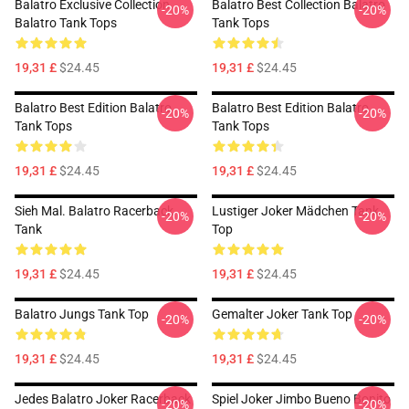
Balatro Exclusive Collection
Balatro Best Collection Balatro
-20%
-20%
Balatro Tank Tops
Tank Tops
19,31 £
$24.45
19,31 £
$24.45
Balatro Best Edition Balatro
Balatro Best Edition Balatro
-20%
-20%
Tank Tops
Tank Tops
19,31 £
$24.45
19,31 £
$24.45
Sieh Mal. Balatro Racerback
Lustiger Joker Mädchen Tank
-20%
-20%
Tank
Top
19,31 £
$24.45
19,31 £
$24.45
Balatro Jungs Tank Top
Gemalter Joker Tank Top
-20%
-20%
19,31 £
$24.45
19,31 £
$24.45
Jedes Balatro Joker Racerback
Spiel Joker Jimbo Bueno Bonito
-20%
-20%