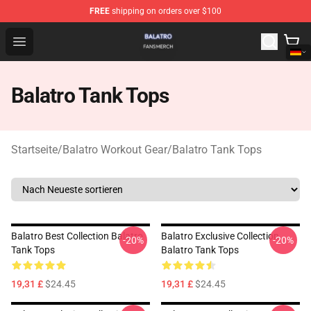
FREE
shipping on orders over $100
Balatro Shop - Official Balatro Merchandise Store
Open menu
Balatro Tank Tops
Startseite
/
Balatro Workout Gear
/
Balatro Tank Tops
Balatro Best Collection Balatro
Balatro Exclusive Collection
-20%
-20%
Tank Tops
Balatro Tank Tops
19,31 £
$24.45
19,31 £
$24.45