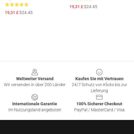
19,31 £
$24.45
19,31 £
$24.45
Footer
Weltweiter Versand
Kaufen Sie mit Vertrauen
Wir versenden in über 200 Länder
24/7 Schutz von Klicks bis zur
Lieferung
Internationale Garantie
100% Sicherer Checkout
Im Nutzungsland angeboten
PayPal / MasterCard / Visa