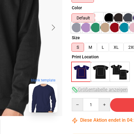
Color
Default
Size
S
M
L
XL
2X
Print Location
blank template
Größentabelle anzeigen
Quantity
Diese Aktion endet in
04