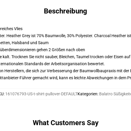
Beschreibung
eiches Vlies
er. Heather Grey ist 70% Baumwolle, 30% Polyester. Charcoal Heather i
hetten, Halsband und Saum
d überdimensionieren gehen 2 Größen nach oben
alt. Trocknen Sie nicht sauber, Bleichen, Taumel trocken oder Eisen au
nternationalen Standards der Arbeitsorganisation bewertet.
n Herstellern, die sich zur Verbesserung der Baumwollbaupraxis mit der Be
 Drittanbieter-Führer gemacht wird, kann es leichte Abweichungen in dem P
KU
:
161076793-US-t-shirt-pullover-DEFAULT
Kategorien
:
Balatro Süßigkeit
What Customers Say