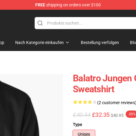
FREE
shipping on orders over $100
op
Nach Kategorie einkaufen
Bestellung verfolgen
Bl
Balatro Jungen 
Sweatshirt
(2 customer reviews
£40.44
£32.35
-20%
$40.95
Type
Unisex