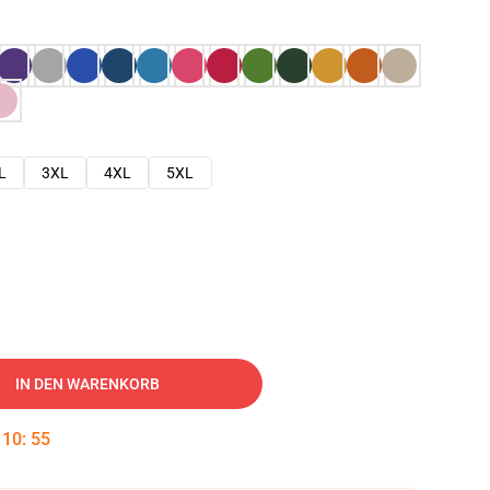
L
3XL
4XL
5XL
IN DEN WARENKORB
:
10
:
54