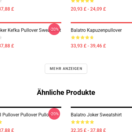
37,88 £
20,93 £ - 24,09 £
-20%
ker Kefka Pullover Sweatshirt
Balatro Kapuzenpullover
37,88 £
33,93 £ - 39,46 £
MEHR ANZEIGEN
Ähnliche Produkte
-20%
l Pullover Pullover Pullover
Balatro Joker Sweatshirt
37,88 £
32,35 £ - 37,88 £