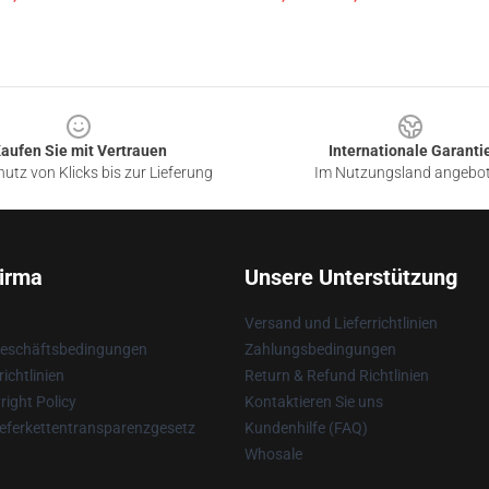
aufen Sie mit Vertrauen
Internationale Garanti
utz von Klicks bis zur Lieferung
Im Nutzungsland angebo
irma
Unsere Unterstützung
Versand und Lieferrichtlinien
Geschäftsbedingungen
Zahlungsbedingungen
ichtlinien
Return & Refund Richtlinien
ight Policy
Kontaktieren Sie uns
eferkettentransparenzgesetz
Kundenhilfe (FAQ)
Whosale