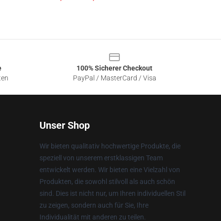
e
100% Sicherer Checkout
ten
PayPal / MasterCard / Visa
Unser Shop
Wir bieten qualitativ hochwertige Produkte, die
speziell von unserem erstklassigen Team
entwickelt werden. Wir bieten eine Vielzahl von
Produkten, die sowohl stilvoll als auch schön
sind. Dies ist nicht nur, um Ihren individuellen Stil
zu zeigen, sondern auch für Sie, Ihre
Individualität mit anderen zu teilen.