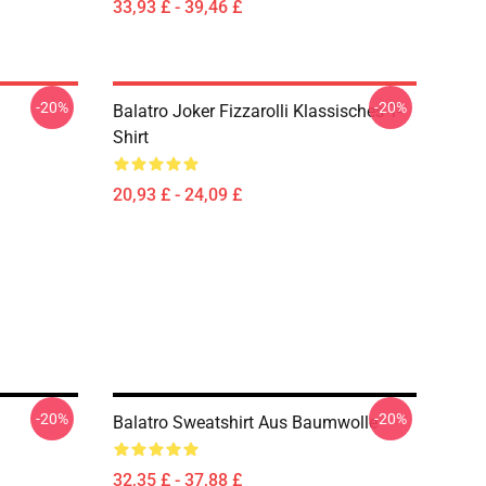
33,93 £ - 39,46 £
-20%
-20%
Balatro Joker Fizzarolli Klassisches T-
Shirt
20,93 £ - 24,09 £
-20%
-20%
Balatro Sweatshirt Aus Baumwolle
32,35 £ - 37,88 £