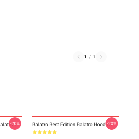
1
/
1
-20%
-20%
alatro T-
Balatro Best Edition Balatro Hoodies