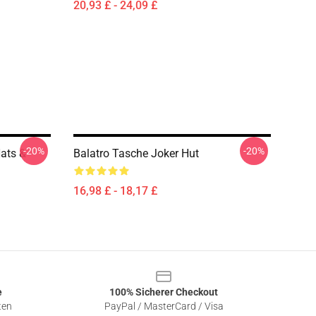
20,93 £ - 24,09 £
-20%
-20%
Hats &
Balatro Tasche Joker Hut
16,98 £ - 18,17 £
e
100% Sicherer Checkout
ten
PayPal / MasterCard / Visa