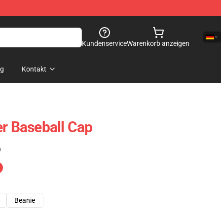
Kundenservice
Warenkorb anzeigen
og
Kontakt
er Baseball Cap
)
Beanie