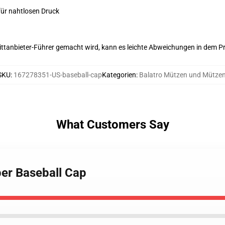
für nahtlosen Druck
 Drittanbieter-Führer gemacht wird, kann es leichte Abweichungen in dem P
SKU
:
167278351-US-baseball-cap
Kategorien
:
Balatro Mützen und Mütze
What Customers Say
ber Baseball Cap