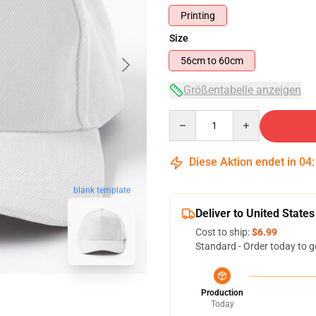
Printing
Size
56cm to 60cm
Größentabelle anzeigen
Quantity
Diese Aktion endet in
04
blank template
Deliver to United States
Cost to ship:
$6.99
Standard - Order today to g
Production
Today