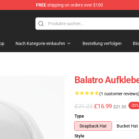
FREE
shipping on orders over $100
op
Nach Kategorie einkaufen
Bestellung verfolgen
Bl
Balatro Aufkleb
(1 customer reviews
£21.23
£16.99
-20%
$21.50
Type
Snapback Hat
Bucket Hat
Style