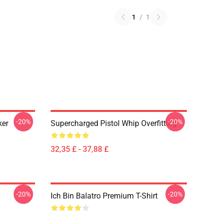
1
/
1
-20%
-20%
ker
Supercharged Pistol Whip Overfitting
32,35 £ - 37,88 £
-20%
-20%
Ich Bin Balatro Premium T-Shirt