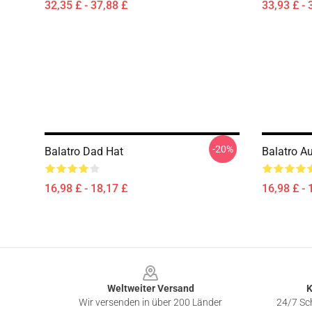
32,35 £ - 37,88 £
33,93 £ - 
-20%
Balatro Dad Hat
Balatro Au
16,98 £ - 18,17 £
16,98 £ - 
Footer
Weltweiter Versand
K
Wir versenden in über 200 Länder
24/7 Sch