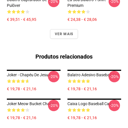
-20%
-20%
Pulôver
Premium
€ 39,51 - € 45,95
€ 24,38 - € 28,06
VER MAIS
Produtos relacionados
Joker - Chapéu De Jesus
Balatro Adesivo Baseball Cap
-20%
-20%
€ 19,78 - € 21,16
€ 19,78 - € 21,16
Joker Meow Bucket Chapéu
Caixa Logo Baseball Cap
-20%
-20%
€ 19,78 - € 21,16
€ 19,78 - € 21,16