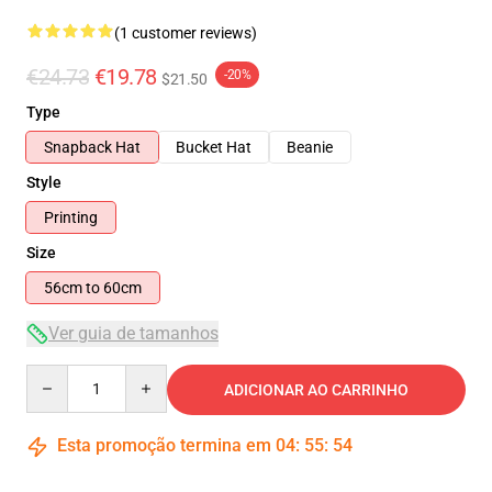
(1 customer reviews)
€24.73
€19.78
-20%
$21.50
Type
Snapback Hat
Bucket Hat
Beanie
Style
Printing
Size
56cm to 60cm
Ver guia de tamanhos
Quantity
ADICIONAR AO CARRINHO
Esta promoção termina em
04
:
55
:
54