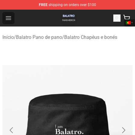
FREE
shipping on orders over $100
Balatro Shop - Official Balatro Merchandise Store
Open menu
Início
/
Balatro Pano de pano
/
Balatro Chapéus e bonés