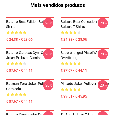
Mais vendidos produtos
Balatro Best Edition Balatro T-
Balatro Best Collection
-20%
-20%
Shirts
Balatro T-Shirts
€ 24,38 - € 28,06
€ 24,38 - € 28,06
Balatro Garotos Gym Ou
Supercharged Pistol Whip
-20%
-20%
Joker Pullover Camiseta
Overfitting
€ 37,67 - € 44,11
€ 37,67 - € 44,11
Batman Fora Joker Pullover
Pintado Joker Pullover Hoodie
-20%
-20%
Camisola
€ 39,51 - € 45,95
€ 37,67 - € 44,11
Balatro Capturador De
Eu Sou Balatro T-Shirt