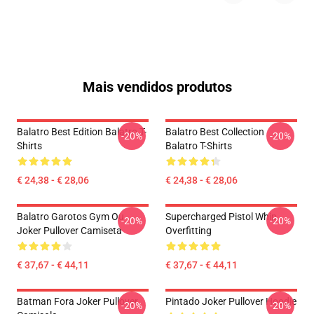
Mais vendidos produtos
Balatro Best Edition Balatro T-
Balatro Best Collection
-20%
-20%
Shirts
Balatro T-Shirts
€ 24,38 - € 28,06
€ 24,38 - € 28,06
Balatro Garotos Gym Ou
Supercharged Pistol Whip
-20%
-20%
Joker Pullover Camiseta
Overfitting
€ 37,67 - € 44,11
€ 37,67 - € 44,11
Batman Fora Joker Pullover
Pintado Joker Pullover Hoodie
-20%
-20%