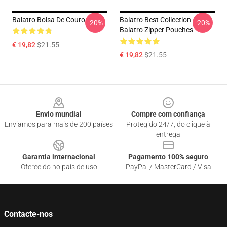
Balatro Bolsa De Couro
Balatro Best Collection
-20%
-20%
Balatro Zipper Pouches
€ 19,82
$21.55
€ 19,82
$21.55
Footer
Envio mundial
Compre com confiança
Enviamos para mais de 200 países
Protegido 24/7, do clique à
entrega
Garantia internacional
Pagamento 100% seguro
Oferecido no país de uso
PayPal / MasterCard / Visa
Contacte-nos