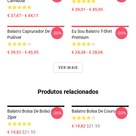
Camisola
€ 39,51 - € 45,95
€ 37,67 - € 44,11
Balatro Capturador De
Eu Sou Balatro T-Shirt
-20%
-20%
Pulôver
Premium
€ 39,51 - € 45,95
€ 24,38 - € 28,06
VER MAIS
Produtos relacionados
Balatro Bolsa De Bolso Com
Balatro Bolsa De Couro
-20%
-20%
Zíper
€ 19,82
$21.55
€ 19,82
$21.55