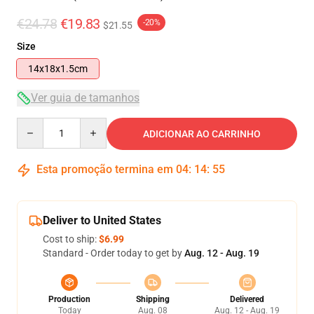
€24.78
€19.83
-20%
$21.55
Size
14x18x1.5cm
Ver guia de tamanhos
Quantity
ADICIONAR AO CARRINHO
Esta promoção termina em
04
:
14
:
54
Deliver to United States
Cost to ship:
$6.99
Standard - Order today to get by
Aug. 12 - Aug. 19
Production
Shipping
Delivered
Today
Aug. 08
Aug. 12 - Aug. 19