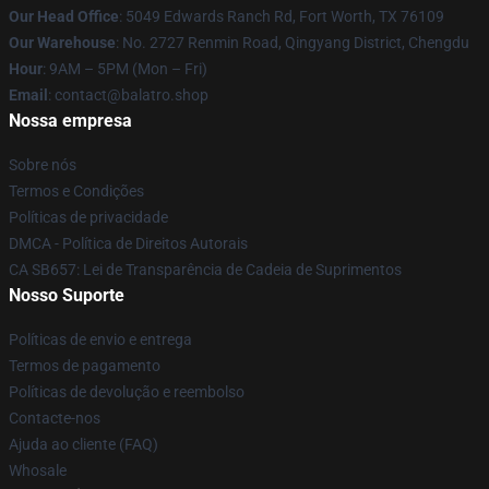
Our Head Office
: 5049 Edwards Ranch Rd, Fort Worth, TX 76109
Our Warehouse
: No. 2727 Renmin Road, Qingyang District, Chengdu
Hour
: 9AM – 5PM (Mon – Fri)
Email
: contact@balatro.shop
Nossa empresa
Sobre nós
Termos e Condições
Políticas de privacidade
DMCA - Política de Direitos Autorais
CA SB657: Lei de Transparência de Cadeia de Suprimentos
Nosso Suporte
Políticas de envio e entrega
Termos de pagamento
Políticas de devolução e reembolso
Contacte-nos
Ajuda ao cliente (FAQ)
Whosale