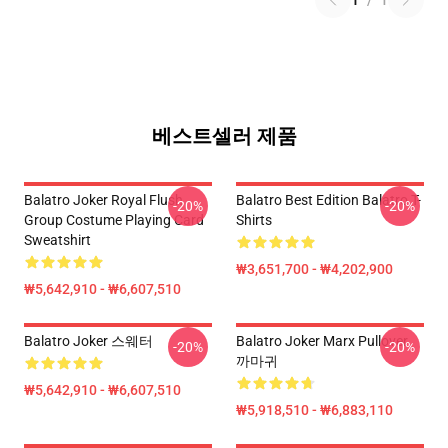
1
/
1
베스트셀러 제품
Balatro Joker Royal Flush
Balatro Best Edition Balatro T-
-20%
-20%
Group Costume Playing Card
Shirts
Sweatshirt
₩3,651,700 - ₩4,202,900
₩5,642,910 - ₩6,607,510
Balatro Joker 스웨터
Balatro Joker Marx Pullover
-20%
-20%
까마귀
₩5,642,910 - ₩6,607,510
₩5,918,510 - ₩6,883,110