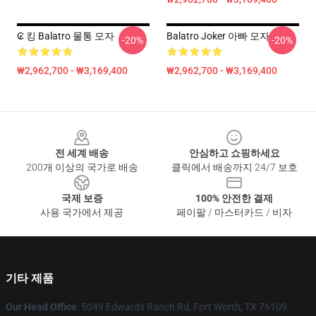
₢ 킹 Balatro 물통 모자
Balatro Joker 아빠 모자
-20%
-20%
₩2,962,700 - ₩3,169,400
₩2,962,700 - ₩3,169,400
Footer
전 세계 배송
안심하고 쇼핑하세요
200개 이상의 국가로 배송
클릭에서 배송까지 24/7 보호
국제 보증
100% 안전한 결제
사용 국가에서 제공
페이팔 / 마스터카드 / 비자
기타 제품
Our Head Office
: 5049 Edwards Ranch Rd, Fort Worth, TX 76109