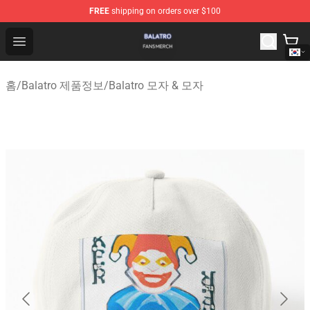
FREE
shipping on orders over $100
Balatro Shop - Official Balatro Merchandise Store
Open menu
홈
/
Balatro 제품정보
/
Balatro 모자 & 모자