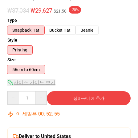
₩37,034
₩29,627
-20%
$21.50
Type
Snapback Hat
Bucket Hat
Beanie
Style
Printing
Size
56cm to 60cm
사이즈 가이드 보기
Quantity
장바구니에 추가
이 세일은
00
:
52
:
54
Deliver to United States