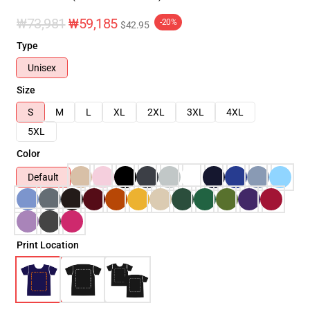
₩73,981
₩59,185
-20%
$42.95
Type
Unisex
Size
S
M
L
XL
2XL
3XL
4XL
5XL
Color
Default
Print Location