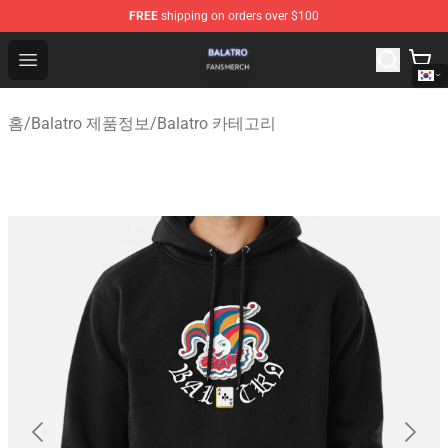
FREE
shipping on orders over $100
Balatro Shop - Official Balatro Merchandise Store
Open menu
홈
/
Balatro 제품정보
/
Balatro 카테고리