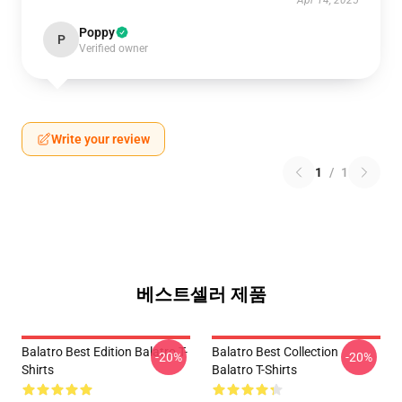
Apr 14, 2025
Poppy
P
Verified owner
Write your review
1
/
1
베스트셀러 제품
Balatro Best Edition Balatro T-
Balatro Best Collection
-20%
-20%
Shirts
Balatro T-Shirts