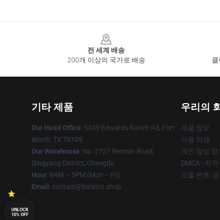
Footer
전 세계 배송
200개 이상의 국가로 배송
클
기타 제품
우리의 
Our Head Office
: 5049 Edwards Ranch Rd, Fort
제품 정보
Worth, TX 76109
이용 약관
Our Warehouse
: No. 2727 Renmin Road,
개인 정보 정
Qingyang District, Chengdu
DMCA - 저
Hour
: 9AM – 5PM (Mon – Fri)
모델 번호: 
Email
: contact@balatro.shop
UNLOCK
10% OFF