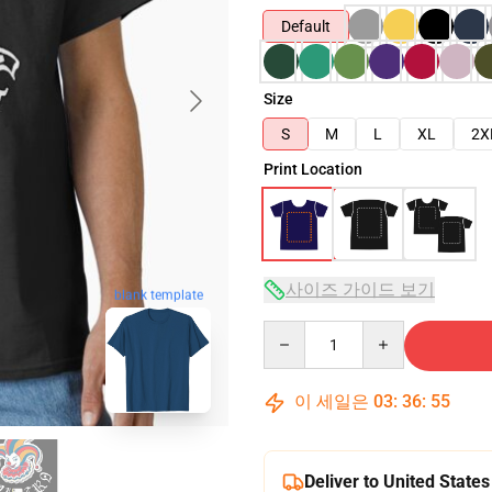
Default
Size
S
M
L
XL
2X
Print Location
사이즈 가이드 보기
blank template
Quantity
이 세일은
03
:
36
:
54
Deliver to United States