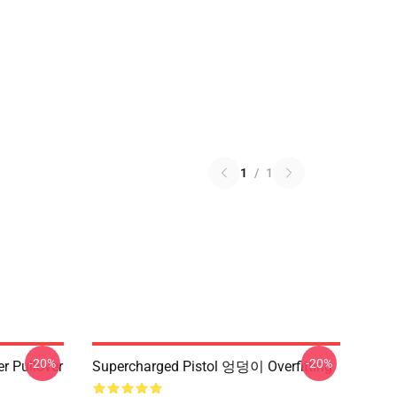
1
/
1
-20%
-20%
 Pullover
Supercharged Pistol 엉덩이 Overfitting