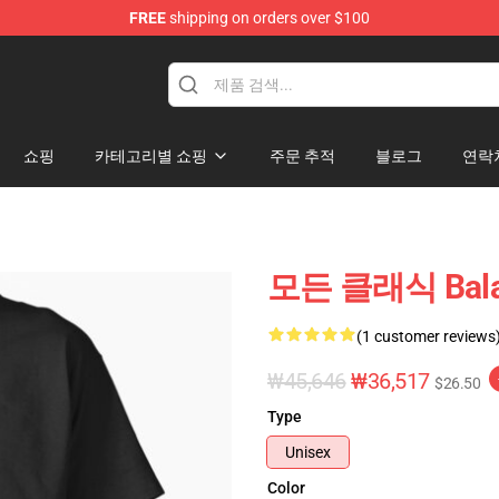
FREE
shipping on orders over $100
쇼핑
카테고리별 쇼핑
주문 추적
블로그
연락
모든 클래식 Bala
(1 customer reviews
₩45,646
₩36,517
$26.50
Type
Unisex
Color