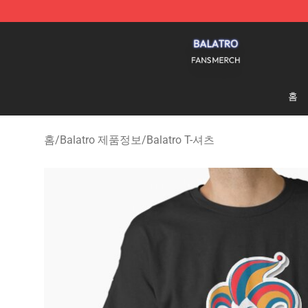
Balatro Shop - Official Balatro Merchandise Store
홈
홈
/
Balatro 제품정보
/
Balatro T-셔츠