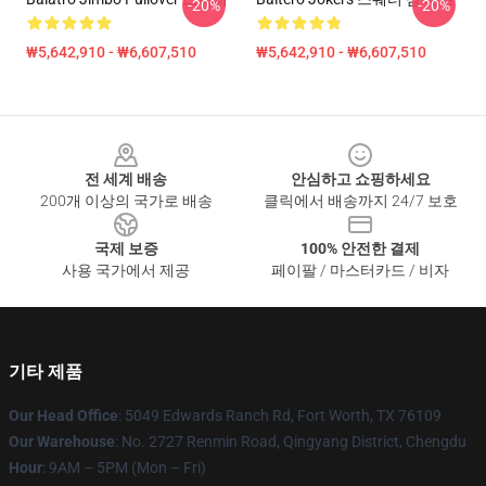
-20%
-20%
₩5,642,910 - ₩6,607,510
₩5,642,910 - ₩6,607,510
Footer
전 세계 배송
안심하고 쇼핑하세요
200개 이상의 국가로 배송
클릭에서 배송까지 24/7 보호
국제 보증
100% 안전한 결제
사용 국가에서 제공
페이팔 / 마스터카드 / 비자
기타 제품
Our Head Office
: 5049 Edwards Ranch Rd, Fort Worth, TX 76109
Our Warehouse
: No. 2727 Renmin Road, Qingyang District, Chengdu
Hour
: 9AM – 5PM (Mon – Fri)