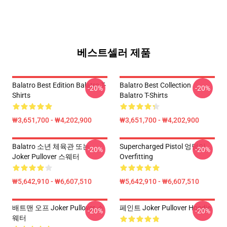
베스트셀러 제품
Balatro Best Edition Balatro T-
Balatro Best Collection
-20%
-20%
Shirts
Balatro T-Shirts
₩3,651,700 - ₩4,202,900
₩3,651,700 - ₩4,202,900
Balatro 소년 체육관 또는
Supercharged Pistol 엉덩이
-20%
-20%
Joker Pullover 스웨터
Overfitting
₩5,642,910 - ₩6,607,510
₩5,642,910 - ₩6,607,510
배트맨 오프 Joker Pullover 스
페인트 Joker Pullover Hoodie
-20%
-20%
웨터