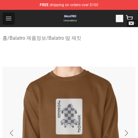
FREE
shipping on orders over $100
Balatro Shop - Official Balatro Merchandise Store
Open menu
홈
/
Balatro 제품정보
/
Balatro 땀 재킷