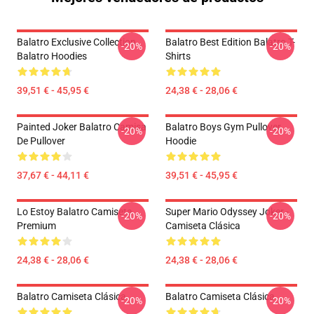
Balatro Exclusive Collection
Balatro Best Edition Balatro T-
-20%
-20%
Balatro Hoodies
Shirts
39,51 € - 45,95 €
24,38 € - 28,06 €
Painted Joker Balatro Camisa
Balatro Boys Gym Pullover
-20%
-20%
De Pullover
Hoodie
37,67 € - 44,11 €
39,51 € - 45,95 €
Lo Estoy Balatro Camiseta
Super Mario Odyssey Joker -
-20%
-20%
Premium
Camiseta Clásica
24,38 € - 28,06 €
24,38 € - 28,06 €
Balatro Camiseta Clásica
Balatro Camiseta Clásica
-20%
-20%