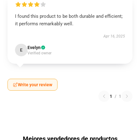
I found this product to be both durable and efficient;
it performs remarkably well.
Apr 16, 2025
Evelyn
E
Verified owner
Write your review
1
/
1
Mejores vendedores de productos