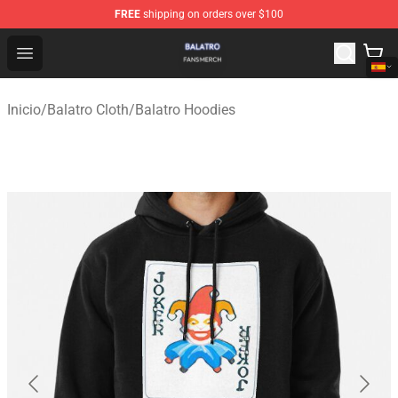
FREE
shipping on orders over $100
Balatro Shop - Official Balatro Merchandise Store
Open menu
Inicio
/
Balatro Cloth
/
Balatro Hoodies