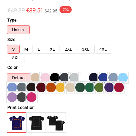
€49.39
€39.51
-20%
$42.95
Type
Unisex
Size
S
M
L
XL
2XL
3XL
4XL
5XL
Color
Default
Print Location