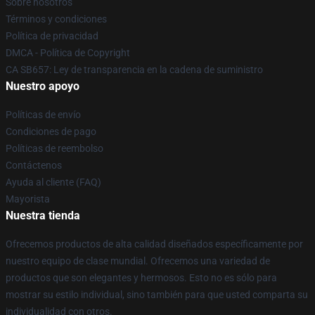
Sobre nosotros
Términos y condiciones
Política de privacidad
DMCA - Política de Copyright
CA SB657: Ley de transparencia en la cadena de suministro
Nuestro apoyo
Políticas de envío
Condiciones de pago
Políticas de reembolso
Contáctenos
Ayuda al cliente (FAQ)
Mayorista
Nuestra tienda
Ofrecemos productos de alta calidad diseñados específicamente por
nuestro equipo de clase mundial. Ofrecemos una variedad de
productos que son elegantes y hermosos. Esto no es sólo para
mostrar su estilo individual, sino también para que usted comparta su
individualidad con otros.