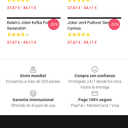
37,67 € - 44,11 €
37,67 € - 44,11 €
Balatro Joker Kefka Pullover
Joker Jevil Pullover Sweater
-20%
-20%
Sweatshirt
Camisa
37,67 € - 44,11 €
37,67 € - 44,11 €
Footer
Envío mundial
Compra con confianza
Enviamos a más de 200 países
Protegido 24/7 desde los clics
hasta la entrega
Garantía internacional
Pago 100% seguro
Ofrecido en el país de uso
PayPal / MasterCard / Visa