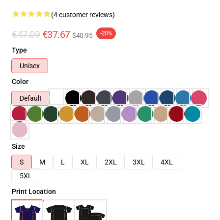
(4 customer reviews)
€47.09
€37.67
-20%
$40.95
Type
Unisex
Color
Default
Size
S
M
L
XL
2XL
3XL
4XL
5XL
Print Location