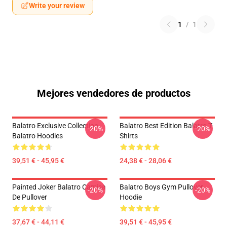
Write your review
1
/
1
Mejores vendedores de productos
Balatro Exclusive Collection
Balatro Best Edition Balatro T-
-20%
-20%
Balatro Hoodies
Shirts
39,51 € - 45,95 €
24,38 € - 28,06 €
Painted Joker Balatro Camisa
Balatro Boys Gym Pullover
-20%
-20%
De Pullover
Hoodie
37,67 € - 44,11 €
39,51 € - 45,95 €