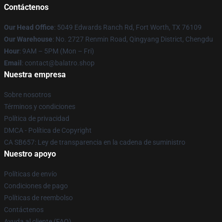
Contáctenos
Our Head Office
: 5049 Edwards Ranch Rd, Fort Worth, TX 76109
Our Warehouse
: No. 2727 Renmin Road, Qingyang District, Chengdu
Hour
: 9AM – 5PM (Mon – Fri)
Email
: contact@balatro.shop
Nuestra empresa
Sobre nosotros
Términos y condiciones
Política de privacidad
DMCA - Política de Copyright
CA SB657: Ley de transparencia en la cadena de suministro
Nuestro apoyo
Políticas de envío
Condiciones de pago
Políticas de reembolso
Contáctenos
Ayuda al cliente (FAQ)